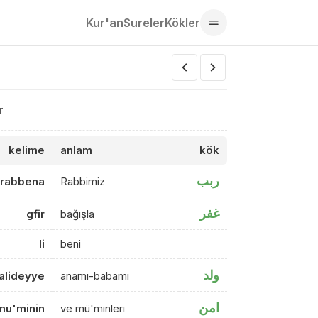
Kur'an
Sureler
Kökler
r
kelime
anlam
kök
ربب
rabbena
Rabbimiz
غفر
gfir
bağışla
li
beni
ولد
valideyye
anamı-babamı
امن
lmu'minin
ve mü'minleri