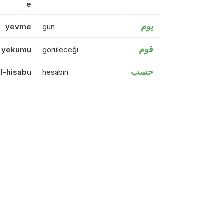
e
يوم
yevme
gün
قوم
yekumu
görüleceği
حسب
l-hisabu
hesabın