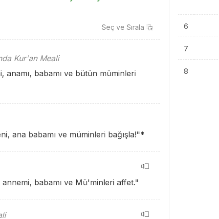
6
Seç ve
Sırala
7
ında Kur'an Meali
8
i, anamı, babamı ve bütün müminleri
ni, ana babamı ve müminleri bağışla!"
*
 annemi, babamı ve Mü'minleri affet."
li