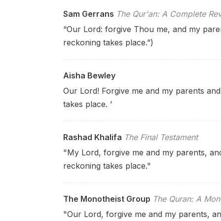
Sam Gerrans
The Qur'an: A Complete Rev
“Our Lord: forgive Thou me, and my parent
reckoning takes place.”)
Aisha Bewley
Our Lord! Forgive me and my parents an
takes place. ’
Rashad Khalifa
The Final Testament
"My Lord, forgive me and my parents, and
reckoning takes place."
The Monotheist Group
The Quran: A Mono
"Our Lord, forgive me and my parents, and