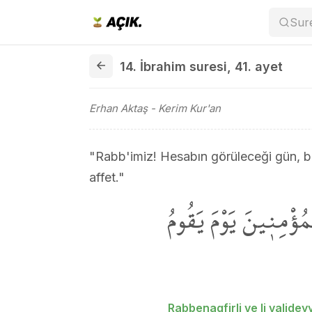
Sur
14. İbrahim suresi 41. ayet
14. İbrahim suresi
,
41. ayet
Erhan Aktaş
- Kerim Kur'an
"Rabb'imiz! Hesabın görüleceği gün, b
affet."
ْمُؤْمِن۪ينَ يَوْمَ يَقُومُ
Rabbenagfirli ve li valide