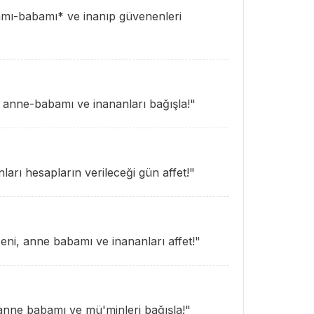
amı-babamı
*
ve inanıp güvenenleri
 anne-babamı ve inananları bağışla!"
arı hesapların verileceği gün affet!"
eni, anne babamı ve inananları affet!"
anne babamı ve mü'minleri bağışla!"