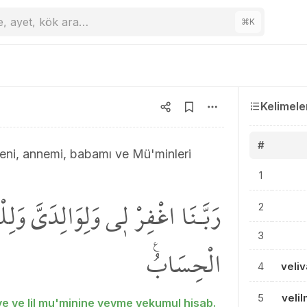
e, ayet, kök ara…
⌘
K
Kelimele
#
eni, annemi, babamı ve Mü'minleri
1
رَبَّـنَا اغْفِرْ ل۪ي وَلِوَالِدَيَّ وَلِل
2
3
الْحِسَابُ۟
4
veli
5
veli
yye ve lil mu'minine yevme yekumul hisab.