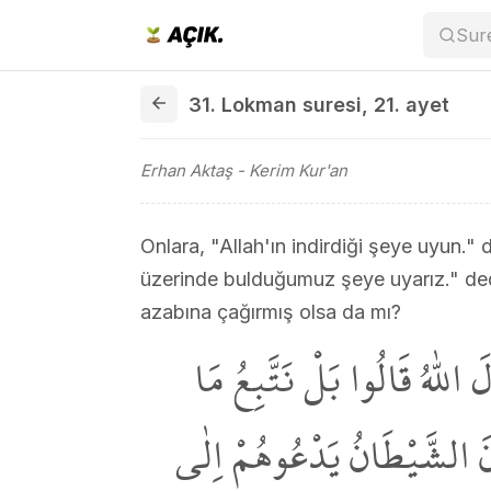
Sur
31. Lokman suresi 21. ayet
31. Lokman suresi
,
21. ayet
Erhan Aktaş
- Kerim Kur'an
Onlara, "Allah'ın indirdiği şeye uyun." 
üzerinde bulduğumuz şeye uyarız." dedil
azabına çağırmış olsa da mı?
وَاِذَا ق۪يلَ لَهُمُ اتَّبِعُوا مَٓا
وَجَدْنَا عَلَيْهِ اٰبَٓاءَنَاۜ اَوَ