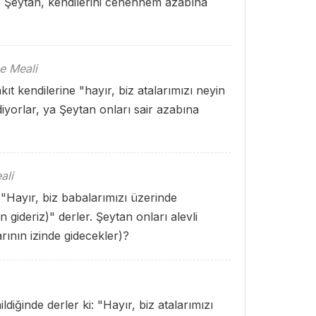
 Şeytan, kendilerini cehennem azabına
e Meali
akıt kendilerine "hayır, biz atalarımızı neyin
iyorlar, ya Şeytan onları sair azabına
ali
 "Hayır, biz babalarımızı üzerinde
ideriz)" derler. Şeytan onları alevli
rının izinde gidecekler)?
ldiğinde derler ki: "Hayır, biz atalarımızı