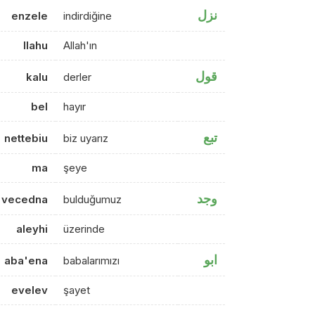
نزل
enzele
indirdiğine
llahu
Allah'ın
قول
kalu
derler
bel
hayır
تبع
nettebiu
biz uyarız
ma
şeye
وجد
vecedna
bulduğumuz
aleyhi
üzerinde
ابو
aba'ena
babalarımızı
evelev
şayet