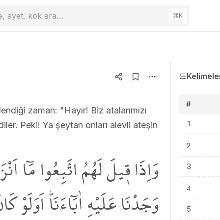
e, ayet, kök ara…
⌘
K
Kelimele
#
dendiği zaman: "Hayır! Biz atalarımızı
1
er. Peki! Ya şeytan onları alevli ateşin
2
 اَنْزَلَ اللّٰهُ قَالُوا بَلْ نَتَّبِعُ مَا
3
لَوْ كَانَ الشَّيْطَانُ يَدْعُوهُمْ اِلٰى
4
5