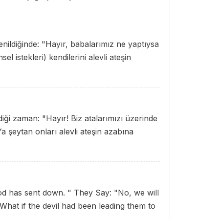
denildiğinde: "Hayır, babalarımız ne yaptıysa
el istekleri) kendilerini alevli ateşin
diği zaman: "Hayır! Biz atalarımızı üzerinde
a şeytan onları alevli ateşin azabına
God has sent down. " They Say: "No, we will
What if the devil had been leading them to