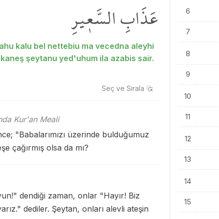
عَذَابِ السَّع۪يرِ
6
7
lahu kalu bel nettebiu ma vecedna aleyhi
8
 kaneş şeytanu yed'uhum ila azabis sair.
9
Seç ve
Sırala
10
11
ında Kur'an Meali
nince; "Babalarımızı üzerinde bulduğumuz
12
teşe çağırmış olsa da mı?
13
14
uyun!" dendiği zaman, onlar "Hayır! Biz
15
ız." dediler. Şeytan, onları alevli ateşin