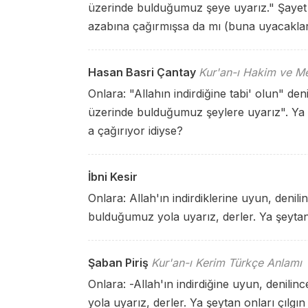
üzerinde bulduğumuz şeye uyarız." Şayet 
azabına çağırmışsa da mı (buna uyacakla
Hasan Basri Çantay
Kur'an-ı Hakim ve Me
Onlara: "Allahın indirdiğine tabi' olun" den
üzerinde bulduğumuz şeylere uyarız". Ya ş
a çağırıyor idiyse?
İbni Kesir
Onlara: Allah'ın indirdiklerine uyun, denili
bulduğumuz yola uyarız, derler. Ya şeytan,
Şaban Piriş
Kur'an-ı Kerim Türkçe Anlamı
Onlara: -Allah'ın indirdiğine uyun, denilin
yola uyarız, derler. Ya şeytan onları çılgı