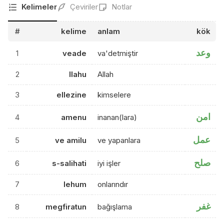
Kelimeler
Çeviriler
Notlar
#
kelime
anlam
kök
وعد
1
veade
va'detmiştir
2
llahu
Allah
3
ellezine
kimselere
امن
4
amenu
inanan(lara)
عمل
5
ve amilu
ve yapanlara
صلح
6
s-salihati
iyi işler
7
lehum
onlarındır
غفر
8
megfiratun
bağışlama