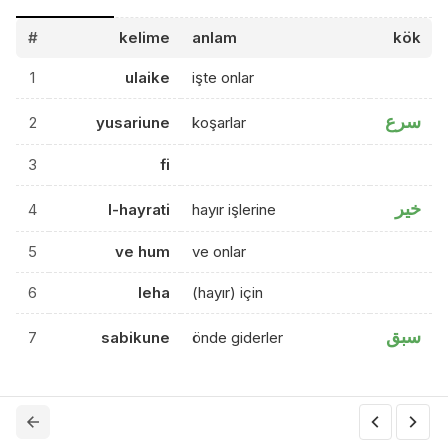
#
kelime
anlam
kök
1
ulaike
işte onlar
سرع
2
yusariune
koşarlar
3
fi
خير
4
l-hayrati
hayır işlerine
5
ve hum
ve onlar
6
leha
(hayır) için
سبق
7
sabikune
önde giderler