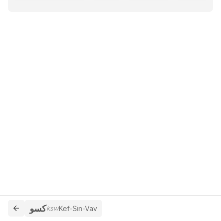
كسو
ksw
Kef-Sin-Vav