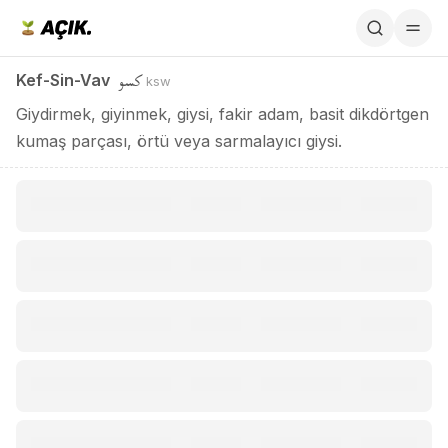
Kef-Sin-Vav / كسو
كسو
Kef-Sin-Vav
ksw
Giydirmek, giyinmek, giysi, fakir adam, basit dikdörtgen
kumaş parçası, örtü veya sarmalayıcı giysi.