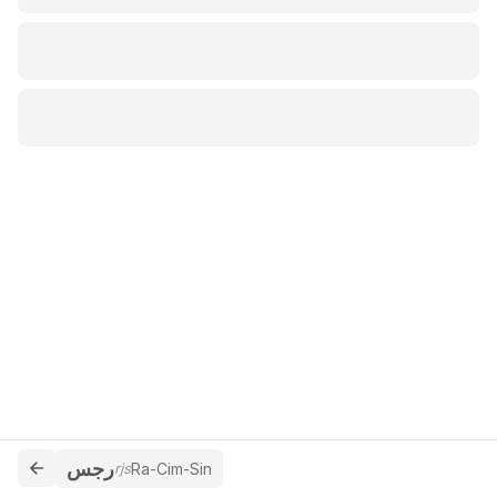
رجس
rjs
Ra-Cim-Sin