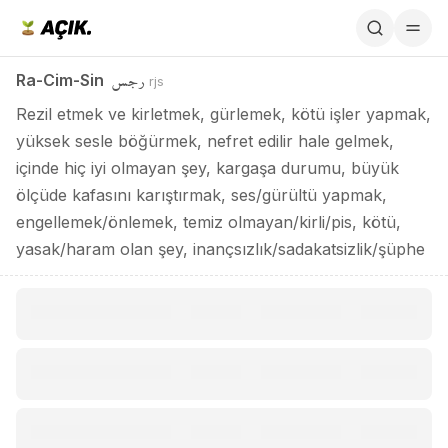
Ra-Cim-Sin / رجس
رجس
Ra-Cim-Sin
rjs
Rezil etmek ve kirletmek, gürlemek, kötü işler yapmak,
yüksek sesle böğürmek, nefret edilir hale gelmek,
içinde hiç iyi olmayan şey, kargaşa durumu, büyük
ölçüde kafasını karıştırmak, ses/gürültü yapmak,
engellemek/önlemek, temiz olmayan/kirli/pis, kötü,
yasak/haram olan şey, inançsızlık/sadakatsizlik/şüphe