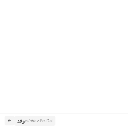
وفد
wfd
Vav-Fe-Dal