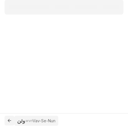
وثن
wvn
Vav-Se-Nun