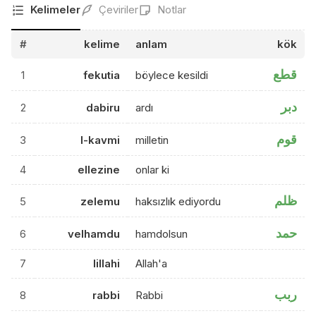
Kelimeler
Çeviriler
Notlar
#
kelime
anlam
kök
قطع
1
fekutia
böylece kesildi
دبر
2
dabiru
ardı
قوم
3
l-kavmi
milletin
4
ellezine
onlar ki
ظلم
5
zelemu
haksızlık ediyordu
حمد
6
velhamdu
hamdolsun
7
lillahi
Allah'a
ربب
8
rabbi
Rabbi