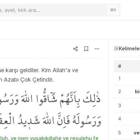
e, ayet, kök ara…
⌘
K
Kelimele
#
e karşı geldiler. Kim Allah'a ve
1
'ın Azabı Çok Çetindir.
ذٰلِكَ بِاَنَّهُمْ شَٓاقُّوا اللّٰهَ وَرَسُو
2
b
3
وَرَسُولَهُ فَاِنَّ اللّٰهَ شَد۪يدُ الْعِ
4
5
ve
luh, ve men yuşakıkıllahe ve resulehu fe