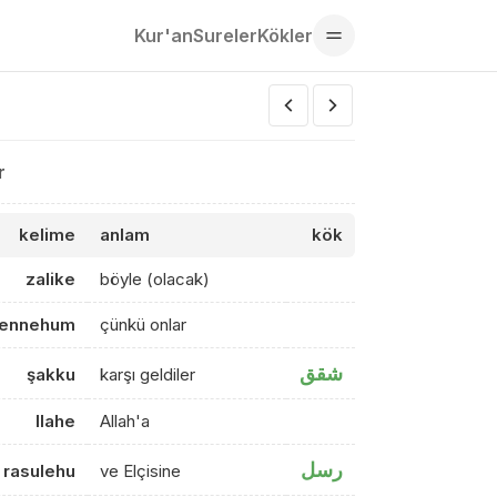
Kur'an
Sureler
Kökler
r
kelime
anlam
kök
zalike
böyle (olacak)
iennehum
çünkü onlar
شقق
şakku
karşı geldiler
llahe
Allah'a
رسل
 rasulehu
ve Elçisine