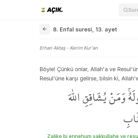
Sur
8. Enfal suresi 13. ayet
8. Enfal suresi
,
13. ayet
Erhan Aktaş
- Kerim Kur'an
Böyle! Çünkü onlar, Allah'a ve Resul'ün
Resul'üne karşı gelirse, bilsin ki, Allah
لَهُۚ وَمَنْ يُشَاقِقِ اللّٰهَ
قَابِ
Zalike bi ennehum şakkullahe ve resu