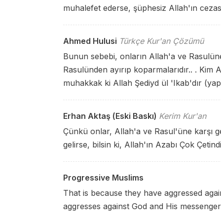
muhalefet ederse, şüphesiz Allah'ın cezası 
Ahmed Hulusi
Türkçe Kur'an Çözümü
Bunun sebebi, onların Allah'a ve Rasulüne 
Rasulünden ayırıp koparmalarıdır.. . Kim A
muhakkak ki Allah Şediyd ül 'Ikab'dır (yap
Erhan Aktaş (Eski Baskı)
Kerim Kur'an
Çünkü onlar, Allah'a ve Rasul'üne karşı ge
gelirse, bilsin ki, Allah'ın Azabı Çok Çetindi
Progressive Muslims
That is because they have aggressed aga
aggresses against God and His messenger, 