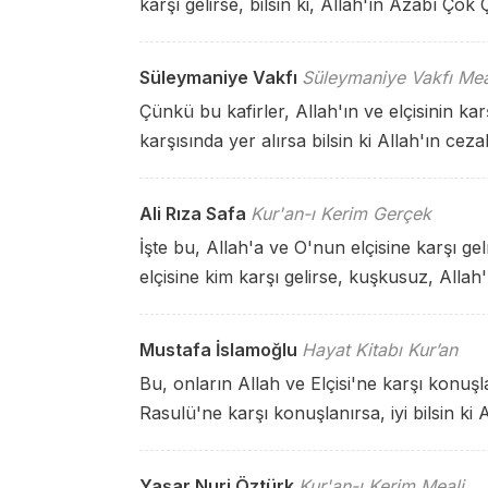
karşı gelirse, bilsin ki, Allah'ın Azabı Çok Ç
Süleymaniye Vakfı
Süleymaniye Vakfı Mea
Çünkü bu kafirler, Allah'ın ve elçisinin karş
karşısında yer alırsa bilsin ki Allah'ın ceza
Ali Rıza Safa
Kur'an-ı Kerim Gerçek
İşte bu, Allah'a ve O'nun elçisine karşı g
elçisine kim karşı gelirse, kuşkusuz, Allah
Mustafa İslamoğlu
Hayat Kitabı Kur’an
Bu, onların Allah ve Elçisi'ne karşı konuş
Rasulü'ne karşı konuşlanırsa, iyi bilsin ki 
Yaşar Nuri Öztürk
Kur'an-ı Kerim Meali