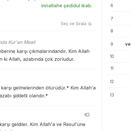
innallahe şedidul ikab.
6
7
Seç ve
Sırala
8
ında Kur'an Meali
9
ve
erine karşı çıkmalarındandır. Kim Allah
10
n ki Allah, azabında çok zorludur.
11
12
 karşı gelmelerinden ötürüdür.
*
Kim Allah'a
13
azabı şiddetli olandır.
*
arşı geldiler. Kim Allah'a ve Resul'üne