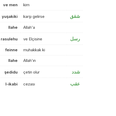
ve men
kim
شقق
yuşakiki
karşı gelirse
llahe
Allah'a
رسل
 rasulehu
ve Elçisine
feinne
muhakkak ki
llahe
Allah'ın
شدد
şedidu
çetin olur
عقب
l-ikabi
cezası