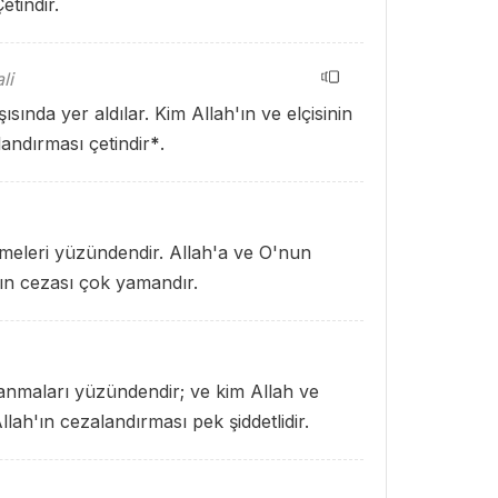
etindir.
li
ısında yer aldılar. Kim Allah'ın ve elçisinin
landırması çetindir
*
.
elmeleri yüzündendir. Allah'a ve O'nun
'ın cezası çok yamandır.
lanmaları yüzündendir; ve kim Allah ve
Allah'ın cezalandırması pek şiddetlidir.