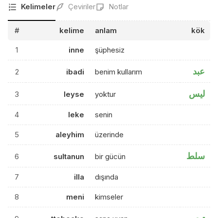
Kelimeler
Çeviriler
Notlar
#
kelime
anlam
kök
1
inne
şüphesiz
عبد
2
ibadi
benim kullarım
ليس
3
leyse
yoktur
4
leke
senin
5
aleyhim
üzerinde
سلط
6
sultanun
bir gücün
7
illa
dışında
8
meni
kimseler