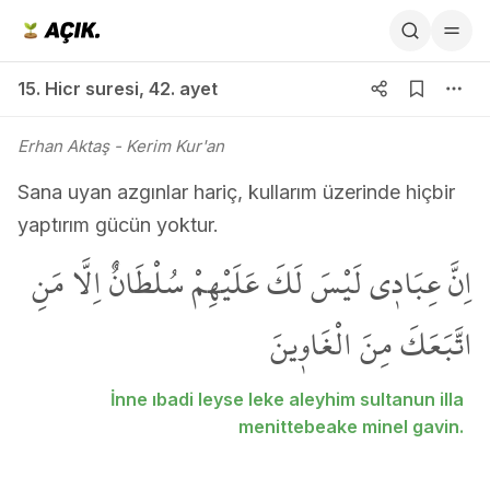
15. Hicr suresi 42. ayet
15. Hicr suresi
,
42. ayet
Erhan Aktaş
- Kerim Kur'an
Sana uyan azgınlar hariç, kullarım üzerinde hiçbir
yaptırım gücün yoktur.
اِنَّ عِبَاد۪ي لَيْسَ لَكَ عَلَيْهِمْ سُلْطَانٌ اِلَّا مَنِ
اتَّبَعَكَ مِنَ الْغَاو۪ينَ
İnne ıbadi leyse leke aleyhim sultanun illa
menittebeake minel gavin.