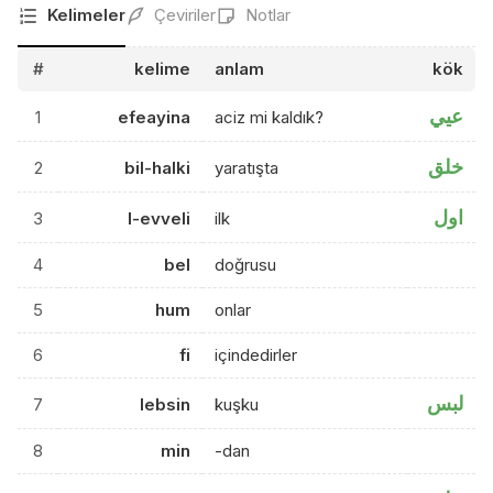
Kelimeler
Çeviriler
Notlar
#
kelime
anlam
kök
عيي
1
efeayina
aciz mi kaldık?
خلق
2
bil-halki
yaratışta
اول
3
l-evveli
ilk
4
bel
doğrusu
5
hum
onlar
6
fi
içindedirler
لبس
7
lebsin
kuşku
8
min
-dan