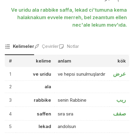
Ve uridu ala rabbike saffa, lekad ci'tumuna kema
halaknakum evvele merreh, bel zeamtum ellen
nec'ale lekum mev'ıda.
Kelimeler
Çeviriler
Notlar
#
kelime
anlam
kök
عرض
1
ve uridu
ve hepsi sunulmuşlardır
2
ala
ربب
3
rabbike
senin Rabbine
صفف
4
saffen
sıra sıra
5
lekad
andolsun