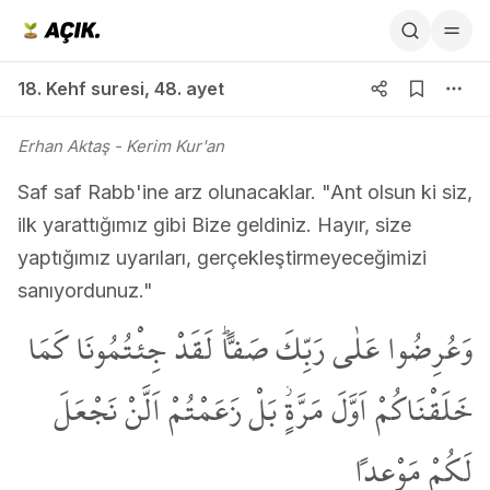
18. Kehf suresi 48. ayet
18. Kehf suresi
,
48. ayet
Erhan Aktaş
- Kerim Kur'an
Saf saf Rabb'ine arz olunacaklar. "Ant olsun ki siz,
ilk yarattığımız gibi Bize geldiniz. Hayır, size
yaptığımız uyarıları, gerçekleştirmeyeceğimizi
sanıyordunuz."
وَعُرِضُوا عَلٰى رَبِّكَ صَفاًّۜ لَقَدْ جِئْتُمُونَا كَمَا
خَلَقْنَاكُمْ اَوَّلَ مَرَّةٍۘ بَلْ زَعَمْتُمْ اَلَّنْ نَجْعَلَ
لَكُمْ مَوْعِداً