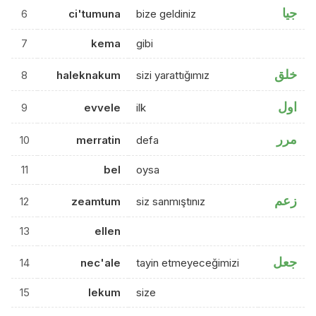
جيا
6
ci'tumuna
bize geldiniz
7
kema
gibi
خلق
8
haleknakum
sizi yarattığımız
اول
9
evvele
ilk
مرر
10
merratin
defa
11
bel
oysa
زعم
12
zeamtum
siz sanmıştınız
13
ellen
جعل
14
nec'ale
tayin etmeyeceğimizi
15
lekum
size