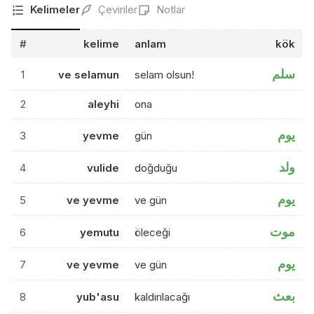
Kelimeler
Çeviriler
Notlar
#
kelime
anlam
kök
سلم
1
ve selamun
selam olsun!
2
aleyhi
ona
يوم
3
yevme
gün
ولد
4
vulide
doğduğu
يوم
5
ve yevme
ve gün
موت
6
yemutu
öleceği
يوم
7
ve yevme
ve gün
بعث
8
yub'asu
kaldırılacağı