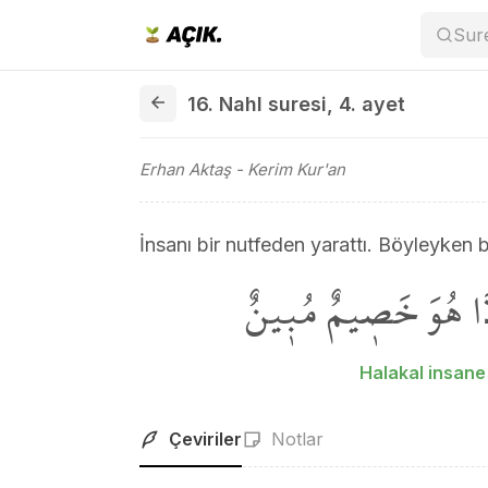
Sur
16. Nahl suresi 4. ayet
16. Nahl suresi
,
4. ayet
Erhan Aktaş
- Kerim Kur'an
İnsanı bir nutfeden yarattı. Böyleyken 
ِذَا هُوَ خَص۪يمٌ مُب۪ينٌ
Halakal insane
Çeviriler
Notlar