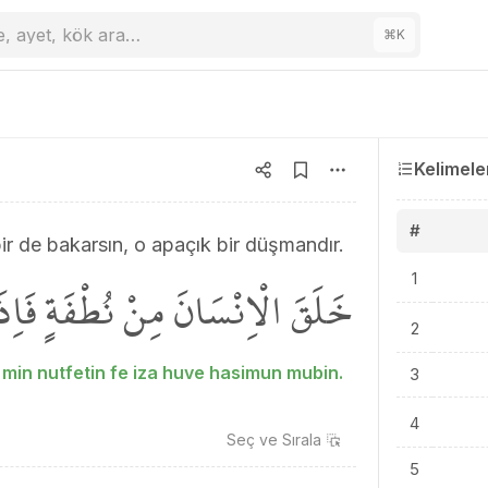
e, ayet, kök ara…
⌘
K
Kelimele
#
bir de bakarsın, o apaçık bir düşmandır.
خَلَقَ الْاِنْسَانَ مِنْ نُطْفَةٍ فَا
1
2
 min nutfetin fe iza huve hasimun mubin.
3
4
Seç ve
Sırala
5