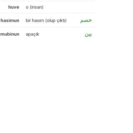
huve
o (insan)
خصم
hasimun
bir hasım (olup çıktı)
بين
mubinun
apaçık