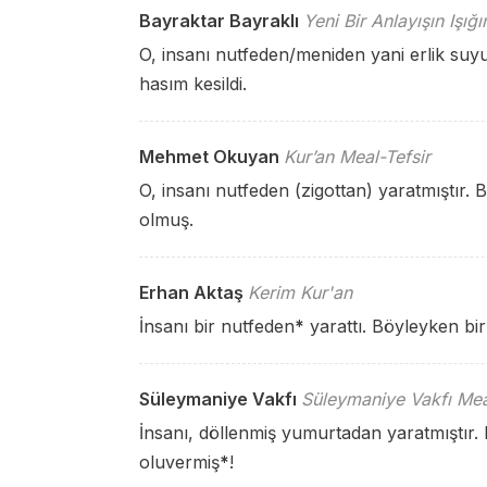
Bayraktar Bayraklı
Yeni Bir Anlayışın Işığ
O, insanı nutfeden/meniden yani erlik suyu
hasım kesildi.
Mehmet Okuyan
Kur’an Meal-Tefsir
O, insanı nutfeden (zigottan) yaratmıştır. B
olmuş.
Erhan Aktaş
Kerim Kur'an
İnsanı bir nutfeden
*
yarattı. Böyleyken bir
Süleymaniye Vakfı
Süleymaniye Vakfı Mea
İnsanı, döllenmiş yumurtadan yaratmıştır. B
oluvermiş
*
!