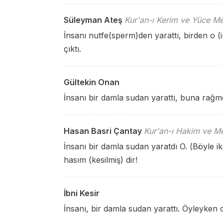
Süleyman Ateş
Kur'an-ı Kerim ve Yüce Me
İnsanı nutfe(sperm)den yarattı, birden o 
çıktı.
Gültekin Onan
İnsanı bir damla sudan yarattı, buna rağm
Hasan Basri Çantay
Kur'an-ı Hakim ve Me
İnsanı bir damla sudan yaratdı O. (Böyle i
hasım (kesilmiş) dir!
İbni Kesir
İnsanı, bir damla sudan yarattı. Öyleyken o,