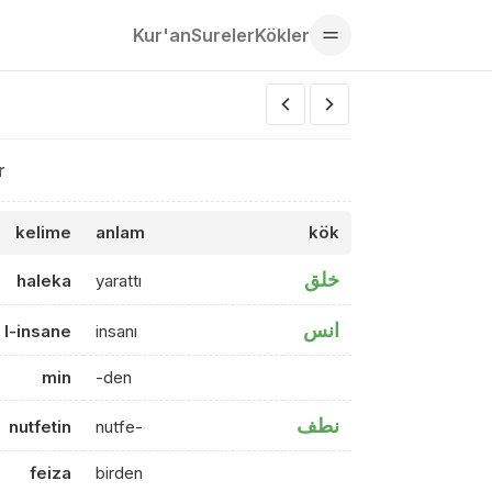
Kur'an
Sureler
Kökler
r
kelime
anlam
kök
خلق
haleka
yarattı
انس
l-insane
insanı
min
-den
نطف
nutfetin
nutfe-
feiza
birden