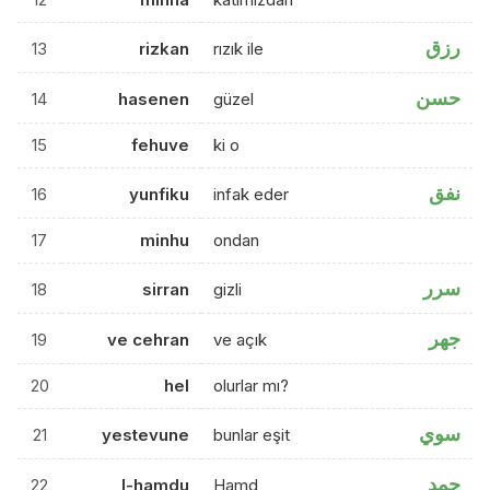
رزق
13
rizkan
rızık ile
حسن
14
hasenen
güzel
15
fehuve
ki o
نفق
16
yunfiku
infak eder
17
minhu
ondan
سرر
18
sirran
gizli
جهر
19
ve cehran
ve açık
20
hel
olurlar mı?
سوي
21
yestevune
bunlar eşit
حمد
22
l-hamdu
Hamd