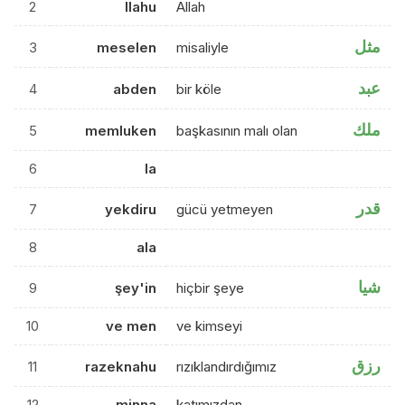
2
llahu
Allah
مثل
3
meselen
misaliyle
عبد
4
abden
bir köle
ملك
5
memluken
başkasının malı olan
6
la
قدر
7
yekdiru
gücü yetmeyen
8
ala
شيا
9
şey'in
hiçbir şeye
10
ve men
ve kimseyi
رزق
11
razeknahu
rızıklandırdığımız
12
minna
katımızdan