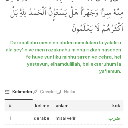
مِنْهُ سِراًّ وَجَهْراًۜ هَلْ يَسْتَوُ۫نَۜ اَلْحَمْدُ لِلّٰهِۜ بَلْ
اَكْثَرُهُمْ لَا يَعْلَمُونَ
Daraballahu meselen abden memluken la yakdiru
ala şey'in ve men razaknahu minna rızkan hasenen
fe huve yunfiku minhu sırren ve cehra, hel
yestevun, elhamdulillah, bel ekseruhum la
ya'lemun.
Kelimeler
Çeviriler
Notlar
#
kelime
anlam
kök
ضرب
1
derabe
misal verir