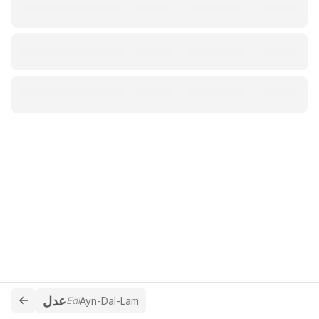
عدل
Edl
Ayn-Dal-Lam