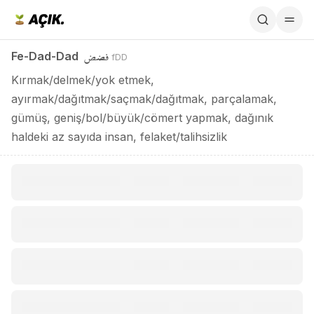
Fe-Dad-Dad / فضض
فضض
Fe-Dad-Dad
fDD
Kırmak/delmek/yok etmek,
ayırmak/dağıtmak/saçmak/dağıtmak, parçalamak,
gümüş, geniş/bol/büyük/cömert yapmak, dağınık
haldeki az sayıda insan, felaket/talihsizlik