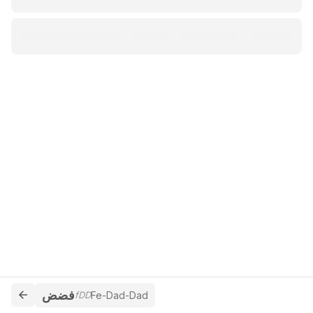
فضض
fDD
Fe-Dad-Dad