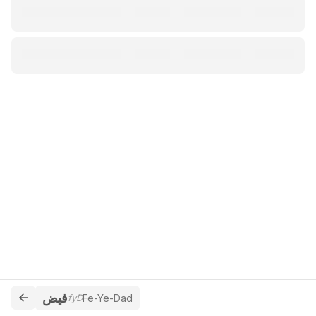
فيض
fyD
Fe-Ye-Dad