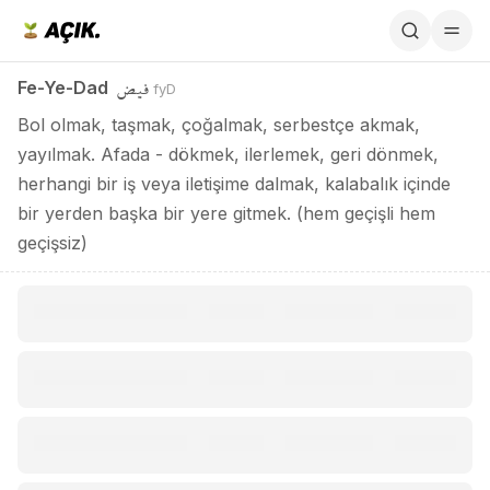
Fe-Ye-Dad / فيض
فيض
Fe-Ye-Dad
fyD
Bol olmak, taşmak, çoğalmak, serbestçe akmak,
yayılmak. Afada - dökmek, ilerlemek, geri dönmek,
herhangi bir iş veya iletişime dalmak, kalabalık içinde
bir yerden başka bir yere gitmek. (hem geçişli hem
geçişsiz)