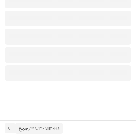
جمح
jmH
Cim-Mim-Ha