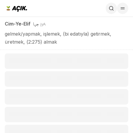
Cim-Ye-Elif / جيا
جيا
Cim-Ye-Elif
jyA
gelmek/yapmak, işlemek, (bi edatıyla) getirmek,
üretmek, (2:275) almak