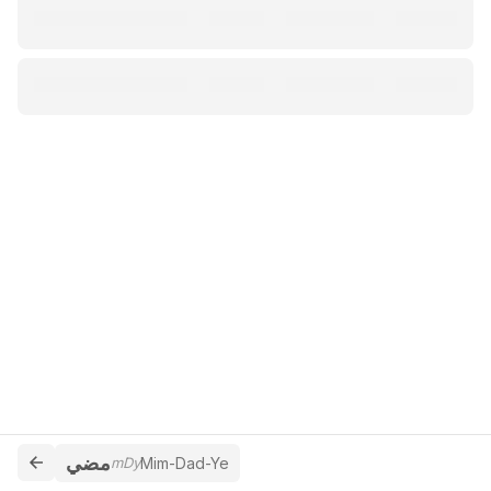
مضي
mDy
Mim-Dad-Ye