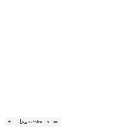
محل
mHl
Mim-Ha-Lam