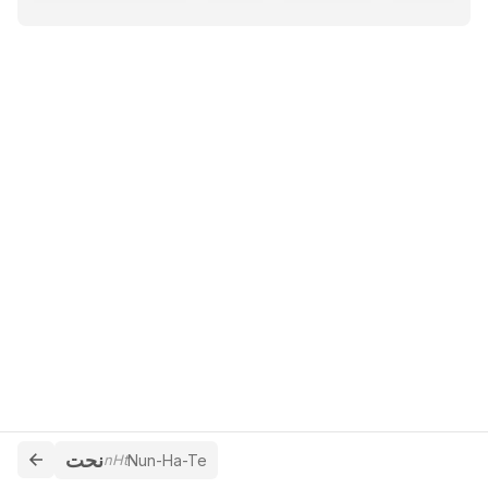
نحت
nHt
Nun-Ha-Te