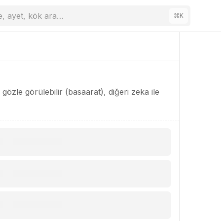
e, ayet, kök ara…
⌘
K
i gözle görülebilir (basaarat), diğeri zeka ile