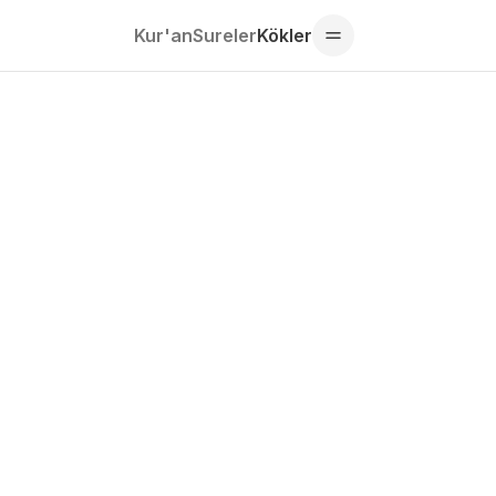
Kur'an
Sureler
Kökler