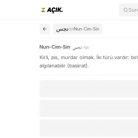
Nun-Cim-Sin / نجس
Sur
نجس
njs
Nun-Cim-Sin
نجس
Nun-Cim-Sin
njs
Kirli, pis, murdar olmak. İki türü vardır: bir
algılanabilir (basiirat).