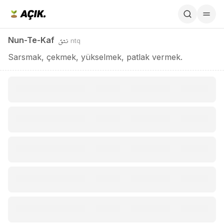
Nun-Te-Kaf / نتق
نتق
Nun-Te-Kaf
ntq
Sarsmak, çekmek, yükselmek, patlak vermek.