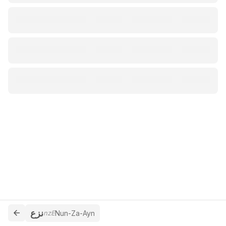
نزع
nzE
Nun-Za-Ayn