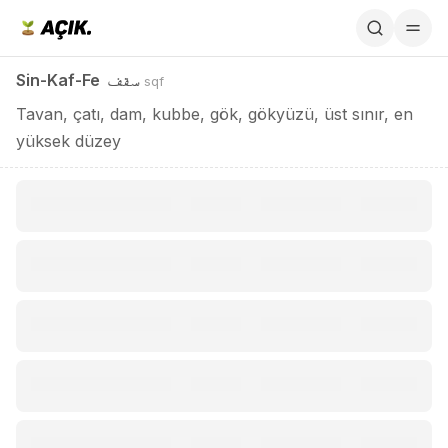
Sin-Kaf-Fe / سقف
سقف
Sin-Kaf-Fe
sqf
Tavan, çatı, dam, kubbe, gök, gökyüzü, üst sınır, en
yüksek düzey