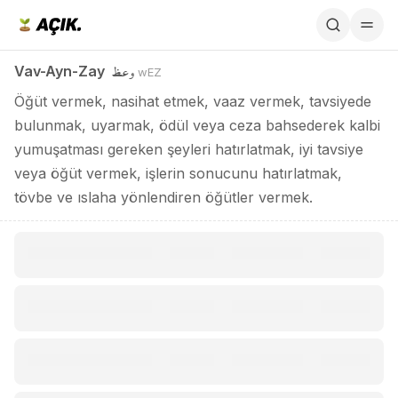
Vav-Ayn-Zay / وعظ
وعظ
Vav-Ayn-Zay
wEZ
Öğüt vermek, nasihat etmek, vaaz vermek, tavsiyede
bulunmak, uyarmak, ödül veya ceza bahsederek kalbi
yumuşatması gereken şeyleri hatırlatmak, iyi tavsiye
veya öğüt vermek, işlerin sonucunu hatırlatmak,
tövbe ve ıslaha yönlendiren öğütler vermek.