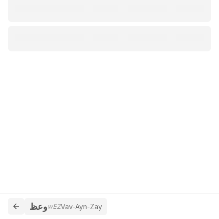
وعظ
wEZ
Vav-Ayn-Zay