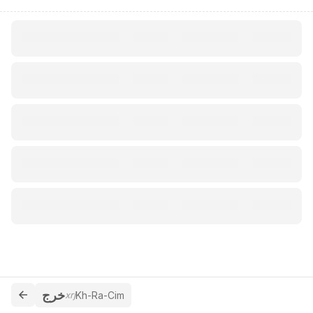
خرج
xrj
Kh-Ra-Cim