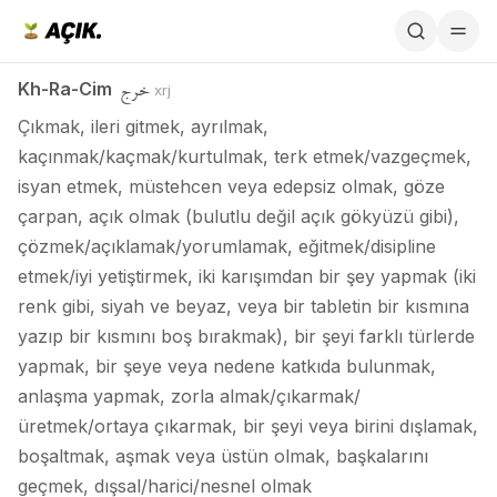
Kh-Ra-Cim / خرج
خرج
Kh-Ra-Cim
xrj
Çıkmak, ileri gitmek, ayrılmak,
kaçınmak/kaçmak/kurtulmak, terk etmek/vazgeçmek,
isyan etmek, müstehcen veya edepsiz olmak, göze
çarpan, açık olmak (bulutlu değil açık gökyüzü gibi),
çözmek/açıklamak/yorumlamak, eğitmek/disipline
etmek/iyi yetiştirmek, iki karışımdan bir şey yapmak (iki
renk gibi, siyah ve beyaz, veya bir tabletin bir kısmına
yazıp bir kısmını boş bırakmak), bir şeyi farklı türlerde
yapmak, bir şeye veya nedene katkıda bulunmak,
anlaşma yapmak, zorla almak/çıkarmak/
üretmek/ortaya çıkarmak, bir şeyi veya birini dışlamak,
boşaltmak, aşmak veya üstün olmak, başkalarını
geçmek, dışsal/harici/nesnel olmak