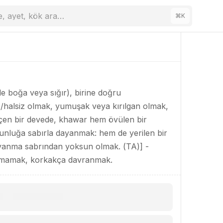
e, ayet, kök ara…
⌘
K
 boğa veya sığır), birine doğru
halsiz olmak, yumuşak veya kırılgan olmak,
içen bir devede, khawar hem övülen bir
rgunluğa sabırla dayanmak: hem de yerilen bir
ayanma sabrından yoksun olmak. (TA)] -
namamak, korkakça davranmak.