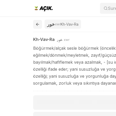
Kh-Vav-Ra / خور
Sur
خور
xwr
Kh-Vav-Ra
خور
Kh-Vav-Ra
xwr
Böğürmek/alçak sesle böğürmek (öncelikle
eğilmek/dönmek/meyletmek, zayıf/güçsüz/
bayılmak/hafiflemek veya azalmak, - [su 
özelliği ifade eder; yani susuzluğa ve yo
özelliği; yani susuzluğa ve yorgunluğa d
sorgulamak, zorluk veya sıkıntıya daya