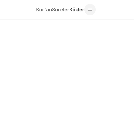
Kur'an
Sureler
Kökler