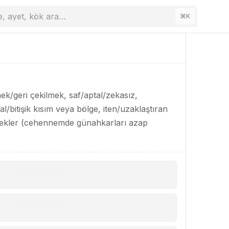
e, ayet, kök ara…
⌘
K
ek/geri çekilmek, saf/aptal/zekasız,
l/bitişik kısım veya bölge, iten/uzaklaştıran
melekler (cehennemde günahkarları azap