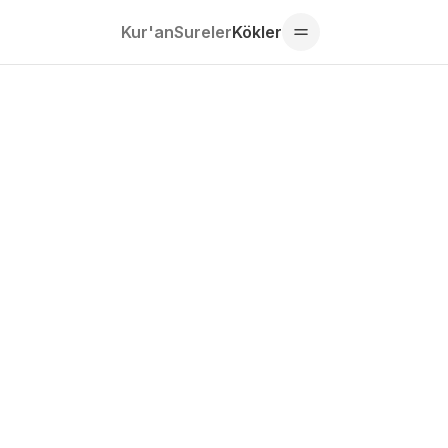
Kur'an
Sureler
Kökler