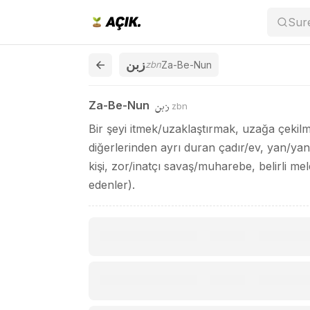
Za-Be-Nun / زبن
Sur
زبن
zbn
Za-Be-Nun
زبن
Za-Be-Nun
zbn
Bir şeyi itmek/uzaklaştırmak, uzağa çekilm
diğerlerinden ayrı duran çadır/ev, yan/yana
kişi, zor/inatçı savaş/muharebe, belirli 
edenler).