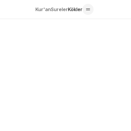
Kur'an
Sureler
Kökler