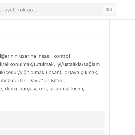
e, ayet, kök ara…
⌘
K
ğerinin üzerine inşası, kontrol
/alıkonulmak/tutulmak, iyi/ustalıkla/sağlam
esur/yiğit olmak (insan), ortaya çıkmak,
ey, mezmurlar, Davut'un Kitabı,
 demir parçası, örs, sırtın üst kısmı,