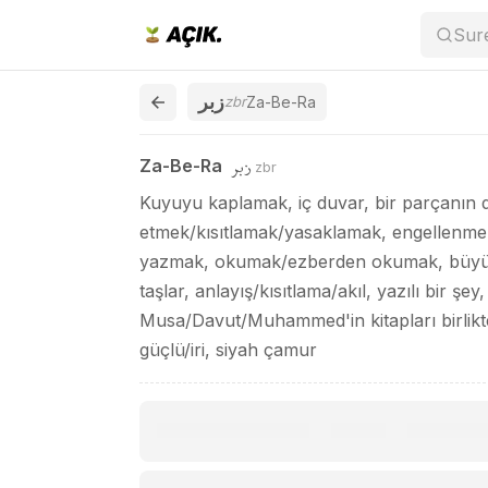
Za-Be-Ra / زبر
Sur
زبر
zbr
Za-Be-Ra
زبر
Za-Be-Ra
zbr
Kuyuyu kaplamak, iç duvar, bir parçanın di
etmek/kısıtlamak/yasaklamak, engellenmek
yazmak, okumak/ezberden okumak, büyük/c
taşlar, anlayış/kısıtlama/akıl, yazılı bir ş
Musa/Davut/Muhammed'in kitapları birlikte,
güçlü/iri, siyah çamur