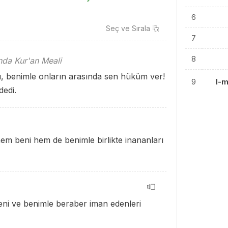
6
Seç ve
Sırala
7
8
ında Kur'an Meali
, benimle onların arasında sen hüküm ver!
9
l-
dedi.
m beni hem de benimle birlikte inananları
Beni ve benimle beraber iman edenleri