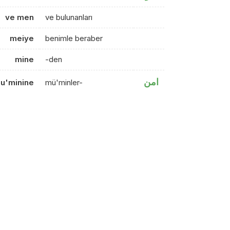
ve men
ve bulunanları
meiye
benimle beraber
mine
-den
امن
mu'minine
mü'minler-