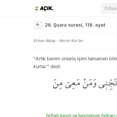
Sur
26. Şuara suresi 118. ayet
26. Şuara suresi
,
118. ayet
Erhan Aktaş
- Kerim Kur'an
"Artık benim onlarla işimi tamamen biti
kurtar." dedi.
وَنَجِّن۪ي وَمَنْ مَعِيَ مِنَ
Feftah beyni ve beynehum fethan 