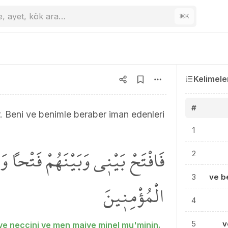
e, ayet, kök ara…
⌘
K
Kelimele
#
r. Beni ve benimle beraber iman edenleri
1
فَافْتَحْ بَيْن۪ي وَبَيْنَهُمْ فَتْحاً 
2
3
ve 
الْمُؤْمِن۪ينَ
4
5
v
ve neccini ve men maiye minel mu'minin.