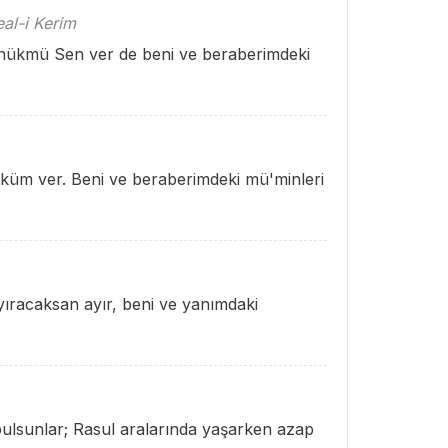
al-i Kerim
 hükmü Sen ver de beni ve beraberimdeki
üküm ver. Beni ve beraberimdeki mü'minleri
yıracaksan ayır, beni ve yanımdaki
ı bulsunlar; Rasul aralarında yaşarken azap