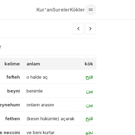
Kur'an
Sureler
Kökler
r
kelime
anlam
kök
فتح
fefteh
o halde aç
بين
beyni
benimle
بين
beynehum
onların arasını
فتح
fethen
(kesin hükümle) açarak
نجو
e neccini
ve beni kurtar