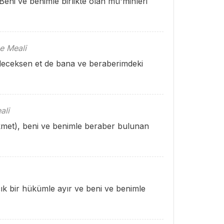
eni ve benimle birlikte olan mü'minleri
e Meali
 edeceksen et de bana ve beraberimdeki
ali
kmet), beni ve benimle beraber bulunan
ık bir hükümle ayır ve beni ve benimle