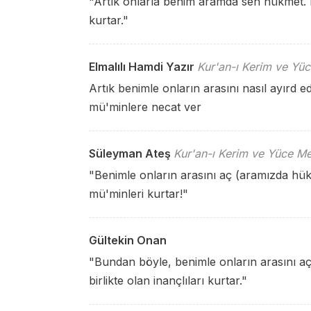
"Artık onlarla benim aramda sen hükmet. B
kurtar."
Elmalılı Hamdi Yazır
Kur'an-ı Kerim ve Yüc
Artık benimle onların arasını nasıl ayırd
mü'minlere necat ver
Süleyman Ateş
Kur'an-ı Kerim ve Yüce Me
"Benimle onların arasını aç (aramızda hü
mü'minleri kurtar!"
Gültekin Onan
"Bundan böyle, benimle onların arasını aç
birlikte olan inançlıları kurtar."