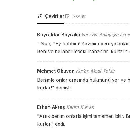
Çeviriler
Notlar
Bayraktar Bayraklı
Yeni Bir Anlayışın Işığ
- Nuh, "Ey Rabbim! Kavmim beni yalanladı
Beni ve beraberimdeki inananları kurtar!" 
Mehmet Okuyan
Kur’an Meal-Tefsir
Benimle onlar arasında hükmünü ver ve he
kurtar!" demişti.
Erhan Aktaş
Kerim Kur'an
"Artık benim onlarla işimi tamamen bitir. 
kurtar." dedi.