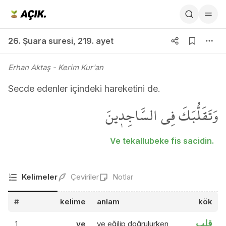
26. Şuara suresi 219. ayet
26. Şuara suresi
,
219. ayet
Erhan Aktaş
- Kerim Kur'an
Secde edenler içindeki hareketini de.
وَتَقَلُّبَكَ فِي السَّاجِد۪ينَ
Ve tekallubeke fis sacidin.
Kelimeler
Çeviriler
Notlar
#
kelime
anlam
kök
قلب
1
ve
ve eğilip doğrulurken