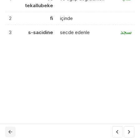
tekallubeke
2
fi
içinde
سجد
3
s-sacidine
secde edenle