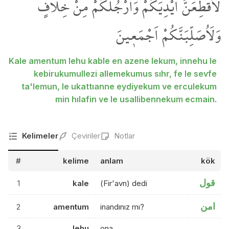
لَاُقَطِّعَنَّ اَيْدِيَكُمْ وَاَرْجُلَكُمْ مِنْ خِلَافٍ
وَلَاُصَلِّبَنَّكُمْ اَجْمَع۪ينَ
Kale amentum lehu kable en azene lekum, innehu le
kebirukumullezi allemekumus sıhr, fe le sevfe
ta'lemun, le ukattıanne eydiyekum ve erculekum
min hılafin ve le usallibennekum ecmain.
Kelimeler
Çeviriler
Notlar
#
kelime
anlam
kök
قول
1
kale
(Fir'avn) dedi
امن
2
amentum
inandınız mı?
3
lehu
ona