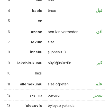
قبل
4
kable
önce
5
en
اذن
6
azene
ben izin vermeden
7
lekum
size
8
innehu
şüphesiz O
كبر
9
lekebirukumu
büyüğünüzdür
10
llezi
علم
11
allemekumu
size öğreten
سحر
12
s-sihra
büyüyü
13
felesevfe
öyleyse yakında