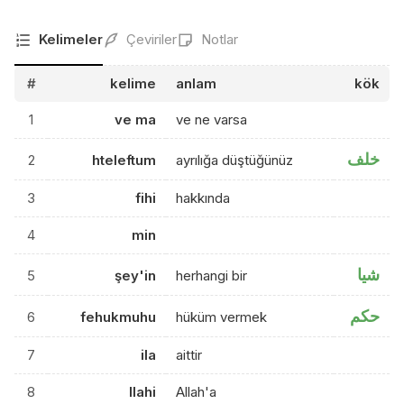
Kelimeler
Çeviriler
Notlar
#
kelime
anlam
kök
1
ve ma
ve ne varsa
خلف
2
hteleftum
ayrılığa düştüğünüz
3
fihi
hakkında
4
min
شيا
5
şey'in
herhangi bir
حكم
6
fehukmuhu
hüküm vermek
7
ila
aittir
8
llahi
Allah'a