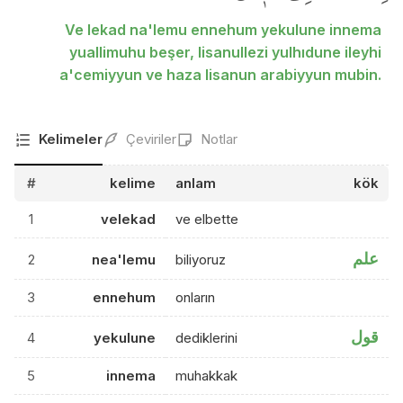
Ve lekad na'lemu ennehum yekulune innema
yuallimuhu beşer, lisanullezi yulhıdune ileyhi
a'cemiyyun ve haza lisanun arabiyyun mubin.
Kelimeler
Çeviriler
Notlar
#
kelime
anlam
kök
1
velekad
ve elbette
علم
2
nea'lemu
biliyoruz
3
ennehum
onların
قول
4
yekulune
dediklerini
5
innema
muhakkak