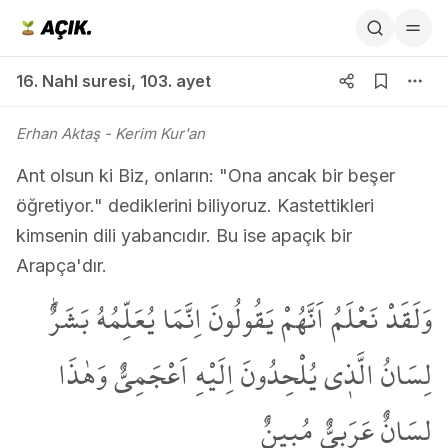
16. Nahl suresi 103. ayet
16. Nahl suresi
,
103. ayet
Erhan Aktaş
- Kerim Kur'an
Ant olsun ki Biz, onların: "Ona ancak bir beşer
öğretiyor." dediklerini biliyoruz. Kastettikleri
kimsenin dili yabancıdır. Bu ise apaçık bir
Arapça'dır.
وَلَقَدْ نَعْلَمُ اَنَّهُمْ يَقُولُونَ اِنَّمَا يُعَلِّمُهُ بَشَرٌۜ
لِسَانُ الَّذ۪ي يُلْحِدُونَ اِلَيْهِ اَعْجَمِيٌّ وَهٰذَا
لِسَانٌ عَرَبِيٌّ مُب۪ينٌ