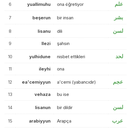
علم
6
yuallimuhu
ona öğretiyor
بشر
7
beşerun
bir insan
لسن
8
lisanu
dili
9
llezi
şahsın
لحد
10
yulhidune
nisbet ettikleri
11
ileyhi
ona
عجم
12
ea'cemiyyun
a'cemi (yabancıdır)
13
vehaza
bu ise
لسن
14
lisanun
bir dildir
عرب
15
arabiyyun
Arapça