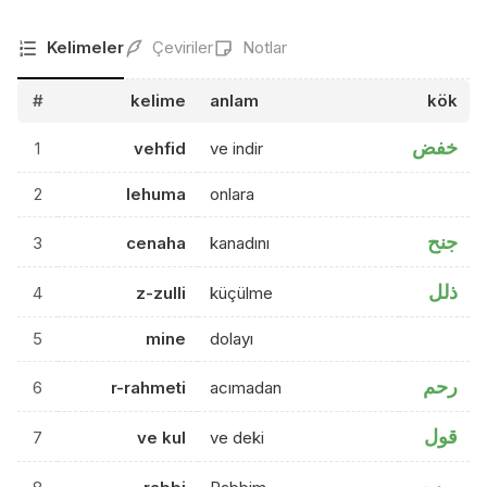
Kelimeler
Çeviriler
Notlar
#
kelime
anlam
kök
خفض
1
vehfid
ve indir
2
lehuma
onlara
جنح
3
cenaha
kanadını
ذلل
4
z-zulli
küçülme
5
mine
dolayı
رحم
6
r-rahmeti
acımadan
قول
7
ve kul
ve deki
ربب