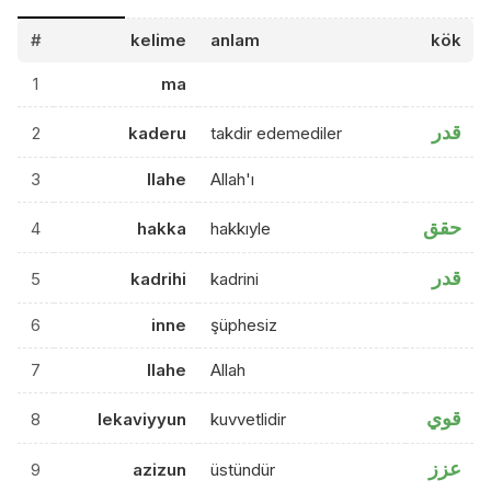
#
kelime
anlam
kök
1
ma
قدر
2
kaderu
takdir edemediler
3
llahe
Allah'ı
حقق
4
hakka
hakkıyle
قدر
5
kadrihi
kadrini
6
inne
şüphesiz
7
llahe
Allah
قوي
8
lekaviyyun
kuvvetlidir
عزز
9
azizun
üstündür