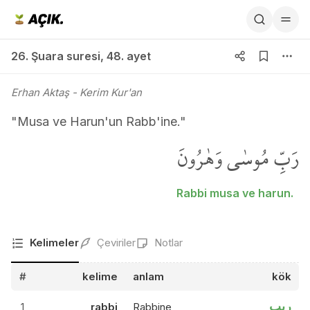
26. Şuara suresi 48. ayet
26. Şuara suresi
,
48. ayet
Erhan Aktaş
- Kerim Kur'an
"Musa ve Harun'un Rabb'ine."
رَبِّ مُوسٰى وَهٰرُونَ
Rabbi musa ve harun.
Kelimeler
Çeviriler
Notlar
#
kelime
anlam
kök
ربب
1
rabbi
Rabbine