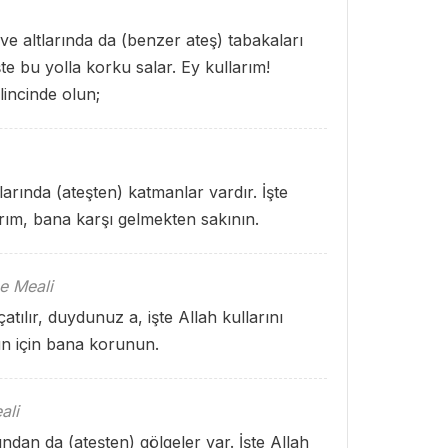
ve altlarında da (benzer ateş) tabakaları
şte bu yolla korku salar. Ey kullarım!
incinde olun;
larında (ateşten) katmanlar vardır. İşte
arım, bana karşı gelmekten sakının.
e Meali
çatılır, duydunuz a, işte Allah kullarını
n için bana korunun.
ali
ından da (ateşten) gölgeler var. İşte Allah