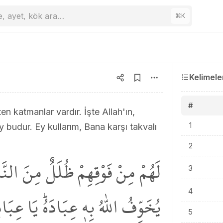
e, ayet, kök ara…
⌘
K
Kelimele
#
en katmanlar vardır. İşte Allah'ın,
1
ey budur. Ey kullarım, Bana karşı takvalı
2
لَهُمْ مِنْ فَوْقِهِمْ ظُلَلٌ مِنَ النَّ
3
يُخَوِّفُ اللّٰهُ بِه۪ عِبَادَهُۜ يَا عِبَاد
4
5