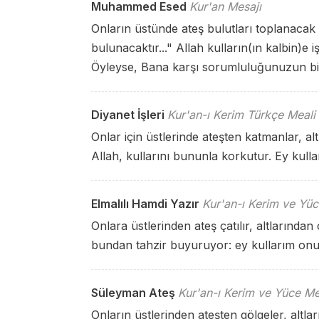
Muhammed Esed
Kur'an Mesajı
Onların üstünde ateş bulutları toplanacak 
bulunacaktır..." Allah kulların(ın kalbin)e i
Öyleyse, Bana karşı sorumluluğunuzun bil
Diyanet İşleri
Kur'an-ı Kerim Türkçe Meali
Onlar için üstlerinde ateşten katmanlar, alt
Allah, kullarını bununla korkutur. Ey kull
Elmalılı Hamdi Yazır
Kur'an-ı Kerim ve Yüc
Onlara üstlerinden ateş çatılır, altlarından 
bundan tahzir buyuruyor: ey kullarım onu
Süleyman Ateş
Kur'an-ı Kerim ve Yüce Me
Onların üstlerinden ateşten gölgeler, altlar