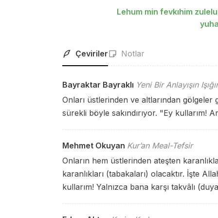
Lehum min fevkıhim zulelun
yuha
Çeviriler
Notlar
Bayraktar Bayraklı
Yeni Bir Anlayışın Işığ
Onları üstlerinden ve altlarından gölgeler g
sürekli böyle sakındırıyor. "Ey kullarım! A
Mehmet Okuyan
Kur’an Meal-Tefsir
Onların hem üstlerinden ateşten karanlıkla
karanlıkları (tabakaları) olacaktır. İşte Al
kullarım! Yalnızca bana karşı takvâlı (duyar