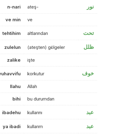
نور
n-nari
ateş-
ve min
ve
تحت
tehtihim
altlarından
ظلل
zulelun
(ateşten) gölgeler
zalike
işte
خوف
yuhavvifu
korkutur
llahu
Allah
bihi
bu durumdan
عبد
ibadehu
kullarını
عبد
ya ibadi
kullarım