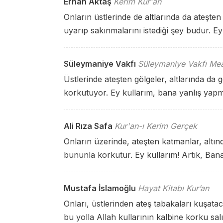
Erhan Aktaş
Kerim Kur'an
Onların üstlerinde de altlarında da ateşten 
uyarıp sakınmalarını istediği şey budur. Ey
Süleymaniye Vakfı
Süleymaniye Vakfı Mea
Üstlerinde ateşten gölgeler, altlarında da g
korkutuyor. Ey kullarım, bana yanlış yap
Ali Rıza Safa
Kur'an-ı Kerim Gerçek
Onların üzerinde, ateşten katmanlar, altında
bununla korkutur. Ey kullarım! Artık, Bana 
Mustafa İslamoğlu
Hayat Kitabı Kur’an
Onları, üstlerinden ateş tabakaları kuşataca
bu yolla Allah kullarının kalbine korku sal