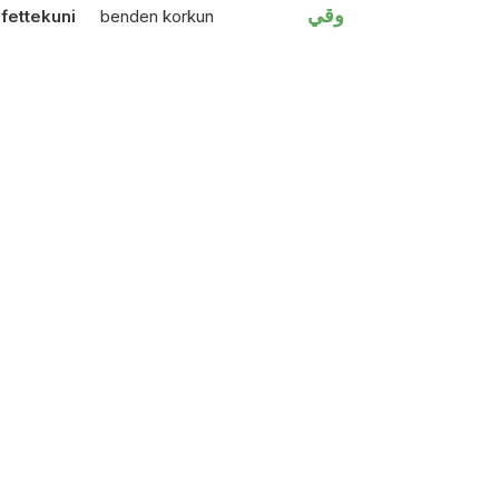
وقي
fettekuni
benden korkun