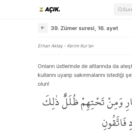
Sur
39. Zümer suresi 16. ayet
39. Zümer suresi
,
16. ayet
Erhan Aktaş
- Kerim Kur'an
Onların üstlerinde de altlarında da ateşt
kullarını uyarıp sakınmalarını istediği ş
olun!
ارِ وَمِنْ تَحْتِهِمْ ظُلَلٌۜ ذٰلِكَ
ِ فَاتَّقُونِ