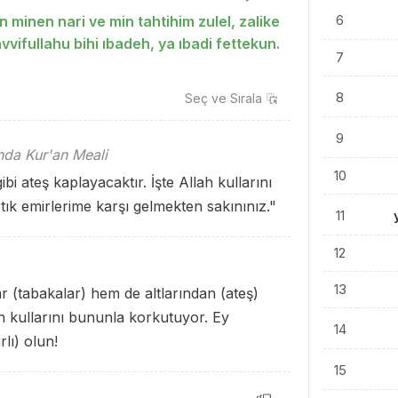
6
 minen nari ve min tahtihim zulel, zalike
vvifullahu bihi ıbadeh, ya ıbadi fettekun.
7
8
Seç ve
Sırala
9
ında Kur'an Meali
10
ibi ateş kaplayacaktır. İşte Allah kullarını
rtık emirlerime karşı gelmekten sakınınız."
11
12
13
r (tabakalar) hem de altlarından (ateş)
lah kullarını bununla korkutuyor. Ey
14
lı) olun!
15