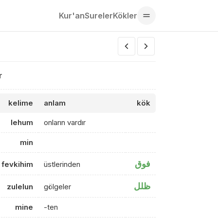
Kur'an
Sureler
Kökler
r
kelime
anlam
kök
lehum
onların vardır
min
فوق
fevkihim
üstlerinden
ظلل
zulelun
gölgeler
mine
-ten