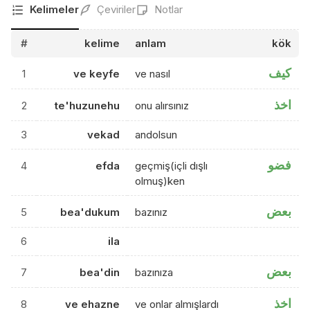
Kelimeler
Çeviriler
Notlar
#
kelime
anlam
kök
كيف
1
ve keyfe
ve nasıl
اخذ
2
te'huzunehu
onu alırsınız
3
vekad
andolsun
فضو
4
efda
geçmiş(içli dışlı
olmuş)ken
بعض
5
bea'dukum
bazınız
6
ila
بعض
7
bea'din
bazınıza
اخذ
8
ve ehazne
ve onlar almışlardı