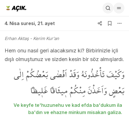
4. Nisa suresi 21. ayet
4. Nisa suresi
,
21. ayet
Erhan Aktaş
- Kerim Kur'an
Hem onu nasıl geri alacaksınız ki? Birbirinizle içli
dışlı olmuştunuz ve sizden kesin bir söz almışlardı.
وَكَيْفَ تَأْخُذُونَهُ وَقَدْ اَفْضٰى بَعْضُكُمْ اِلٰى
بَعْضٍ وَاَخَذْنَ مِنْكُمْ م۪يثَاقاً غَل۪يظاً
Ve keyfe te'huzunehu ve kad efda ba'dukum ila
ba'dın ve ehazne minkum misakan galiza.