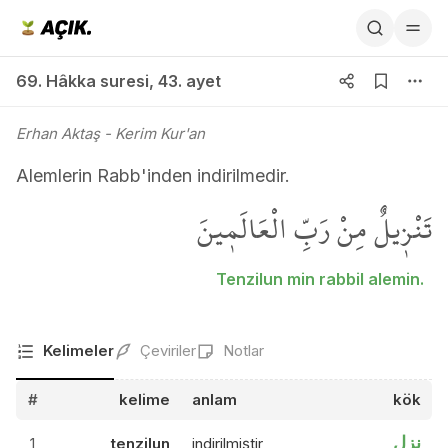
69. Hâkka suresi 43. ayet
69. Hâkka suresi
,
43. ayet
Erhan Aktaş
- Kerim Kur'an
Alemlerin Rabb'inden indirilmedir.
تَنْز۪يلٌ مِنْ رَبِّ الْعَالَم۪ينَ
Tenzilun min rabbil alemin.
Kelimeler
Çeviriler
Notlar
#
kelime
anlam
kök
نزل
1
tenzilun
indirilmiştir