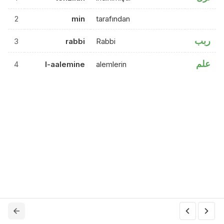
2
min
tarafından
ربب
3
rabbi
Rabbi
علم
4
l-aalemine
alemlerin