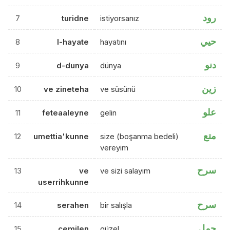
رود
7
turidne
istiyorsanız
حيي
8
l-hayate
hayatını
دنو
9
d-dunya
dünya
زين
10
ve zineteha
ve süsünü
علو
11
feteaaleyne
gelin
متع
12
umettia'kunne
size (boşanma bedeli)
vereyim
سرح
13
ve
ve sizi salayım
userrihkunne
سرح
14
serahen
bir salışla
جمل
15
cemilen
güzel