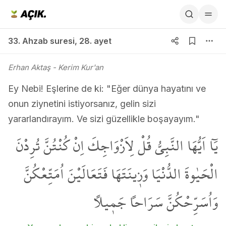
33. Ahzab suresi 28. ayet
33. Ahzab suresi
,
28. ayet
Erhan Aktaş
- Kerim Kur'an
Ey Nebi! Eşlerine de ki: "Eğer dünya hayatını ve
onun ziynetini istiyorsanız, gelin sizi
yararlandırayım. Ve sizi güzellikle boşayayım."
يَٓا اَيُّهَا النَّبِيُّ قُلْ لِاَزْوَاجِكَ اِنْ كُنْتُنَّ تُرِدْنَ
الْحَيٰوةَ الدُّنْيَا وَز۪ينَتَهَا فَتَعَالَيْنَ اُمَتِّعْكُنَّ
وَاُسَرِّحْكُنَّ سَرَاحاً جَم۪يلاً