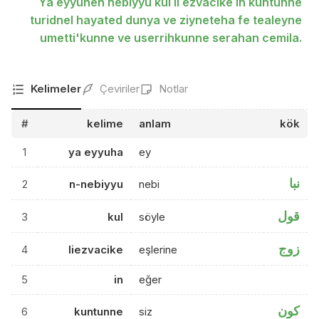
Ya eyyuhen nebiyyu kul li ezvacike in kuntunne
turidnel hayated dunya ve ziyneteha fe tealeyne
umetti'kunne ve userrihkunne serahan cemila.
Kelimeler
Çeviriler
Notlar
#
kelime
anlam
kök
1
ya eyyuha
ey
نبا
2
n-nebiyyu
nebi
قول
3
kul
söyle
زوج
4
liezvacike
eşlerine
5
in
eğer
كون
6
kuntunne
siz