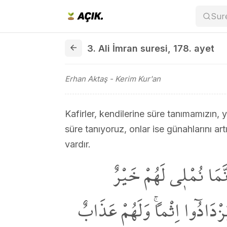
Sur
3. Ali İmran suresi 178. ayet
3. Ali İmran suresi
,
178. ayet
Erhan Aktaş
- Kerim Kur'an
Kafirler, kendilerine süre tanımamızın,
süre tanıyoruz, onlar ise günahlarını artır
vardır.
َّمَا نُمْل۪ي لَهُمْ خَيْرٌ
يَزْدَادُٓوا اِثْماًۚ وَلَهُمْ عَذَابٌ