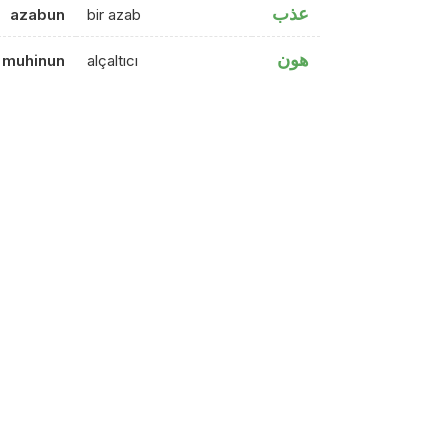
عذب
azabun
bir azab
هون
muhinun
alçaltıcı