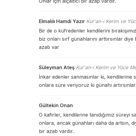
Onlar için alçaltıcı bir azap vardır.
Elmalılı Hamdi Yazır
Kur'an-ı Kerim ve Yüc
Bir de o küfredenler kendilerini bırakışımız
biz onları sırf günahlarını arttırsınlar diye
azab var
Süleyman Ateş
Kur'an-ı Kerim ve Yüce Me
İnkar edenler sanmasınlar ki, kendilerine sü
onlara süre veriyoruz ki günahı artırsınlar. 
Gültekin Onan
O kafirler, kendilerine tanıdığımız süreyi sa
onlara, ancak günahları daha da artsın, diy
bir azab vardır.