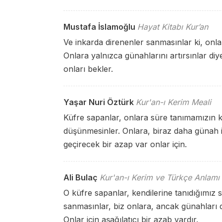
Mustafa İslamoğlu
Hayat Kitabı Kur’an
Ve inkarda direnenler sanmasınlar ki, onl
Onlara yalnızca günahlarını artırsınlar diy
onları bekler.
Yaşar Nuri Öztürk
Kur'an-ı Kerim Meali
Küfre sapanlar, onlara süre tanımamızın ke
düşünmesinler. Onlara, biraz daha günah iş
geçirecek bir azap var onlar için.
Ali Bulaç
Kur'an-ı Kerim ve Türkçe Anlamı
O küfre sapanlar, kendilerine tanıdığımız sü
sanmasınlar, biz onlara, ancak günahları 
Onlar için aşağılatıcı bir azab vardır.