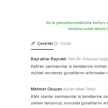
Ve la yahsebennellezine keferu 
innema numli lehum 
Çeviriler
Notlar
Bayraktar Bayraklı
Yeni Bir Anlayışın Işığ
Kafirler sanmasınlar ki kendilerine mühlet
mühlet vermemiz günahlarını arttırmaları içi
Mehmet Okuyan
Kur’an Meal-Tefsir
Kâfir olanlar sanmasınlar ki kendilerine za
zaman tanıyoruz; sonunda günahlarını artı