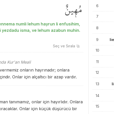
مُه۪ينٌ
6
7
ennema numli lehum hayrun li enfusihim,
8
li yezdadu isma, ve lehum azabun muhin.
9
li
Seç ve
Sırala
10
11
ında Kur'an Meali
 vermemiz onların hayrınadır; onlara
12
ndir. Onlar için alçaltıcı bir azap vardır.
13
l
14
man tanımamız, onlar için hayırlıdır. Onlara
15
racaklar. Onlar için küçük düşürücü bir