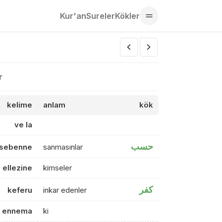
Kur'an
Sureler
Kökler
r
kelime
anlam
kök
ve la
حسب
sebenne
sanmasınlar
ellezine
kimseler
كفر
keferu
inkar edenler
ennema
ki