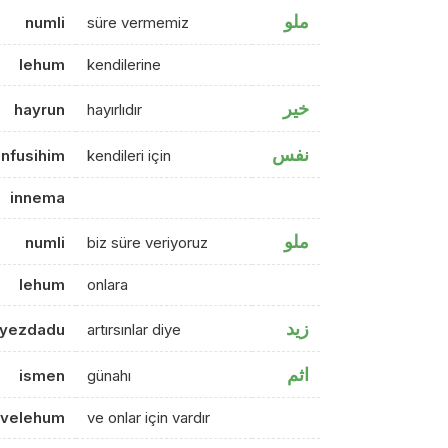
ملو
numli
süre vermemiz
lehum
kendilerine
خير
hayrun
hayırlıdır
نفس
enfusihim
kendileri için
innema
ملو
numli
biz süre veriyoruz
lehum
onlara
زيد
iyezdadu
artırsınlar diye
اثم
ismen
günahı
velehum
ve onlar için vardır