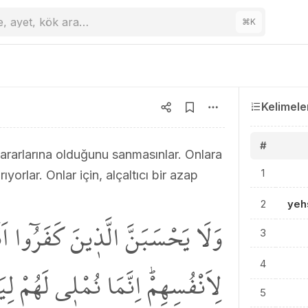
e, ayet, kök ara…
⌘
K
Kelimele
#
 yararlarına olduğunu sanmasınlar. Onlara
1
ıyorlar. Onlar için, alçaltıcı bir azap
2
yeh
وَلَا يَحْسَبَنَّ الَّذ۪ينَ كَفَرُٓوا اَن
3
لِاَنْفُسِهِمْۜ اِنَّمَا نُمْل۪ي لَهُمْ لِ
4
5