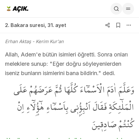
2. Bakara suresi 31. ayet
2. Bakara suresi
,
31. ayet
Erhan Aktaş
- Kerim Kur'an
Allah, Adem'e bütün isimleri öğretti. Sonra onları
meleklere sunup: "Eğer doğru söyleyenlerden
iseniz bunların isimlerini bana bildirin." dedi.
وَعَلَّمَ اٰدَمَ الْاَسْمَٓاءَ كُلَّهَا ثُمَّ عَرَضَهُمْ عَلَى
الْمَلٰٓئِكَةِ فَقَالَ اَنْبِؤُ۫ن۪ي بِاَسْمَٓاءِ هٰٓؤُ۬لَٓاءِ اِنْ
كُنْتُمْ صَادِق۪ينَ