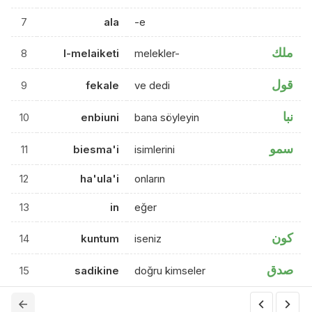
7
ala
-e
ملك
8
l-melaiketi
melekler-
قول
9
fekale
ve dedi
نبا
10
enbiuni
bana söyleyin
سمو
11
biesma'i
isimlerini
12
ha'ula'i
onların
13
in
eğer
كون
14
kuntum
iseniz
صدق
15
sadikine
doğru kimseler