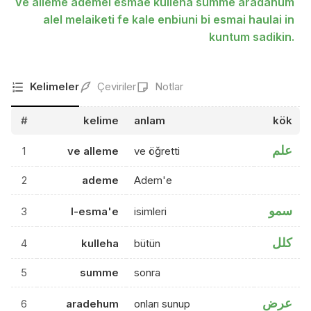
Ve alleme ademel esmae kulleha summe aradahum
alel melaiketi fe kale enbiuni bi esmai haulai in
kuntum sadikin.
Kelimeler
Çeviriler
Notlar
#
kelime
anlam
kök
علم
1
ve alleme
ve öğretti
2
ademe
Adem'e
سمو
3
l-esma'e
isimleri
كلل
4
kulleha
bütün
5
summe
sonra
عرض
6
aradehum
onları sunup