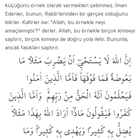
küçüğünü örnek olarak vermekten çekinmez. İman
Edenler, bunun, Rabb'lerinden bir gerçek olduğunu
bilirler. Kafirler ise: "Allah, bu örnekle neyi
amaçlamıştır?" derler. Allah, bu örnekle birçok kimseyi
saptırır, birçok kimseyi de doğru yola iletir. Bununla,
ancak fasıkları saptırır.
اِنَّ
اللّٰهَ
لَا
يَسْتَحْـي۪ٓ
اَنْ
يَضْرِبَ
مَثَلاً
مَا
بَعُوضَةً
فَمَا
فَوْقَهَاۜ
فَاَمَّا
الَّذ۪ينَ
اٰمَنُوا
فَيَعْلَمُونَ
اَنَّهُ
الْحَقُّ
مِنْ
رَبِّهِمْۚ
وَاَمَّا
الَّذ۪ينَ
كَفَرُوا
فَيَقُولُونَ
مَاذَٓا
اَرَادَ
اللّٰهُ
بِهٰذَا
مَثَلاًۢ
يُضِلُّ
بِه۪
كَث۪يراً
وَيَهْد۪ي
بِه۪
كَث۪يراًۜ
وَمَا