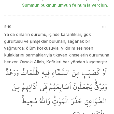
Summun bukmun umyun fe hum la yerciun.
2
:
19
Ya da onların durumu; içinde karanlıklar, gök
gürültüsü ve şimşekler bulunan, sağanak bir
yağmurda; ölüm korkusuyla, yıldırım sesinden
kulaklarını parmaklarıyla tıkayan kimselerin durumuna
benzer. Oysaki Allah, Kafirleri her yönden kuşatmıştır.
اَوْ
كَصَيِّبٍ
مِنَ
السَّمَٓاءِ
ف۪يهِ
ظُلُمَاتٌ
وَرَعْدٌ
وَبَرْقٌۚ
يَجْعَلُونَ
اَصَابِعَهُمْ
ف۪ٓي
اٰذَانِهِمْ
مِنَ
الصَّوَاعِقِ
حَذَرَ
الْمَوْتِۜ
وَاللّٰهُ
مُح۪يطٌ