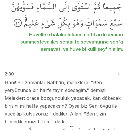
جَم۪يعاً
ثُمَّ
اسْتَوٰٓى
اِلَى
السَّمَٓاءِ
فَسَوّٰيهُنَّ
سَبْعَ
سَمٰوَاتٍۜ
وَهُوَ
بِكُلِّ
شَيْءٍ
عَل۪يمٌ۟
٢٩
Huvellezi halaka lekum ma fil ardı cemian
summesteva iles semai fe sevvahunne seb'a
semavat, ve huve bi kulli şey'in alim.
2
:
30
Hani! Bir zamanlar Rabb'in, meleklere: "Ben
yeryüzünde bir halife tayin edeceğim." demişti.
Melekler: orada bozgunculuk yapacak, kan dökecek
birisini mi halife yapacaksın? Oysa biz Seni övgü ile
yüceltip kutsuyoruz." dediler. Allah: "Ben sizin
bilmediklerinizi bilirim." dedi.