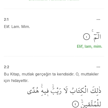
2
:
1
Elif. Lam. Mim.
الٓمٓ
١
Elif, lam, mim.
2
:
2
Bu Kitap, mutlak gerçeğin ta kendisidir. O, muttakiler
için hidayettir.
ذٰلِكَ
الْكِتَابُ
لَا
رَيْبَۚۛ
ف۪يهِۚۛ
هُدًى
لِلْمُتَّق۪ينَۙ
٢