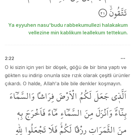
تَتَّقُونَۙ
٢١
Ya eyyuhen nasu'budu rabbekumullezi halakakum
vellezine min kablikum leallekum tettekun.
2
:
22
O ki sizin için yeri bir döşek, göğü de bir bina yaptı ve
gökten su indirip onunla size rızık olarak çeşitli ürünler
çıkardı. O halde, Allah'a bile bile denkler koşmayın.
اَلَّذ۪ي
جَعَلَ
لَكُمُ
الْاَرْضَ
فِرَاشاً
وَالسَّمَٓاءَ
بِنَٓاءًۖ
وَاَنْزَلَ
مِنَ
السَّمَٓاءِ
مَٓاءً
فَاَخْرَجَ
بِه۪
مِنَ
الثَّمَرَاتِ
رِزْقاً
لَكُمْۚ
فَلَا
تَجْعَلُوا
لِلّٰهِ