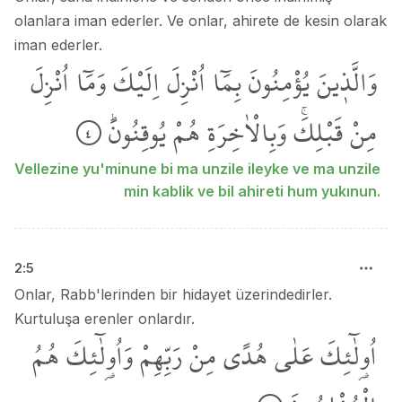
olanlara iman ederler. Ve onlar, ahirete de kesin olarak
iman ederler.
وَالَّذ۪ينَ
يُؤْمِنُونَ
بِمَٓا
اُنْزِلَ
اِلَيْكَ
وَمَٓا
اُنْزِلَ
مِنْ
قَبْلِكَۚ
وَبِالْاٰخِرَةِ
هُمْ
يُوقِنُونَۜ
٤
Vellezine yu'minune bi ma unzile ileyke ve ma unzile
min kablik ve bil ahireti hum yukınun.
2
:
5
Onlar, Rabb'lerinden bir hidayet üzerindedirler.
Kurtuluşa erenler onlardır.
اُو۬لٰٓئِكَ
عَلٰى
هُدًى
مِنْ
رَبِّهِمْ
وَاُو۬لٰٓئِكَ
هُمُ