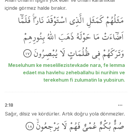
Allah onların ışığını yok eder ve onları karanlıklar
içinde görmez halde bırakır.
مَثَلُهُمْ
كَمَثَلِ
الَّذِي
اسْتَوْقَدَ
نَاراًۚ
فَلَمَّٓا
اَضَٓاءَتْ
مَا
حَوْلَهُ
ذَهَبَ
اللّٰهُ
بِنُورِهِمْ
وَتَرَكَهُمْ
ف۪ي
ظُلُمَاتٍ
لَا
يُبْصِرُونَ
١٧
Meseluhum ke meselillezistevkade nara, fe lemma
edaet ma havlehu zeheballahu bi nurihim ve
terekehum fi zulumatin la yubsirun.
2
:
18
Sağır, dilsiz ve kördürler. Artık doğru yola dönmezler.
صُمٌّ
بُكْمٌ
عُمْيٌ
فَهُمْ
لَا
يَرْجِعُونَۙ
١٨