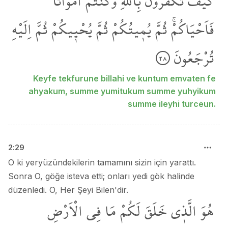
كَيْفَ
تَكْفُرُونَ
بِاللّٰهِ
وَكُنْتُمْ
اَمْوَاتاً
فَاَحْيَاكُمْۚ
ثُمَّ
يُم۪يتُكُمْ
ثُمَّ
يُحْي۪يكُمْ
ثُمَّ
اِلَيْهِ
تُرْجَعُونَ
٢٨
Keyfe tekfurune billahi ve kuntum emvaten fe
ahyakum, summe yumitukum summe yuhyikum
summe ileyhi turceun.
2
:
29
O ki yeryüzündekilerin tamamını sizin için yarattı.
Sonra O, göğe isteva etti; onları yedi gök halinde
düzenledi. O, Her Şeyi Bilen'dir.
هُوَ
الَّذ۪ي
خَلَقَ
لَكُمْ
مَا
فِي
الْاَرْضِ