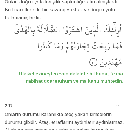
Onlar, doğru yola karşılık sapkınlığı satın almışlardır.
Bu ticaretlerinde bir kazanç yoktur. Ve doğru yolu
bulamamışlardır.
اُو۬لٰٓئِكَ
الَّذ۪ينَ
اشْتَرَوُا
الضَّلَالَةَ
بِالْهُدٰىۖ
فَمَا
رَبِحَتْ
تِجَارَتُهُمْ
وَمَا
كَانُوا
مُهْتَد۪ينَ
١٦
Ulaikellezineşterevud dalalete bil huda, fe ma
rabihat ticaretuhum ve ma kanu muhtedin.
2
:
17
Onların durumu karanlıkta ateş yakan kimselerin
durumu gibidir. Ateş, etraflarını aydınlatır aydınlatmaz,