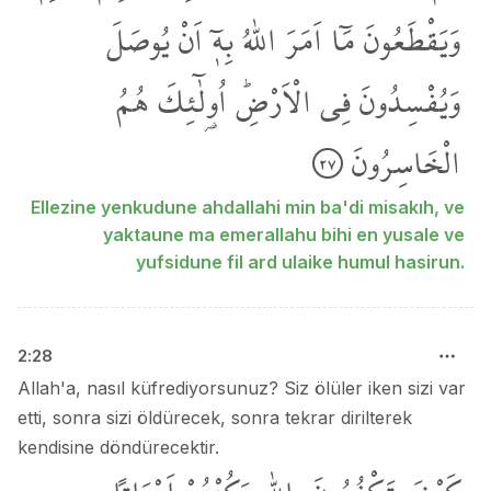
وَيَقْطَعُونَ
مَٓا
اَمَرَ
اللّٰهُ
بِه۪ٓ
اَنْ
يُوصَلَ
وَيُفْسِدُونَ
فِي
الْاَرْضِۜ
اُو۬لٰٓئِكَ
هُمُ
الْخَاسِرُونَ
٢٧
Ellezine yenkudune ahdallahi min ba'di misakıh, ve
yaktaune ma emerallahu bihi en yusale ve
yufsidune fil ard ulaike humul hasirun.
2
:
28
Allah'a, nasıl küfrediyorsunuz? Siz ölüler iken sizi var
etti, sonra sizi öldürecek, sonra tekrar dirilterek
kendisine döndürecektir.