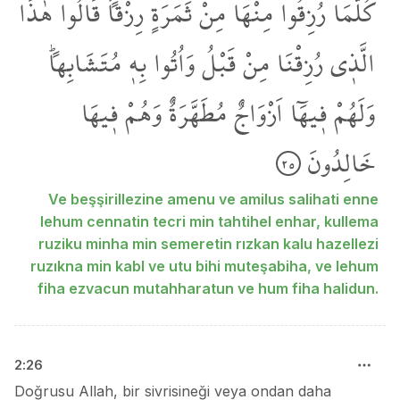
كُلَّمَا
رُزِقُوا
مِنْهَا
مِنْ
ثَمَرَةٍ
رِزْقاًۙ
قَالُوا
هٰذَا
الَّذ۪ي
رُزِقْنَا
مِنْ
قَبْلُ
وَاُتُوا
بِه۪
مُتَشَابِهاًۜ
وَلَهُمْ
ف۪يهَٓا
اَزْوَاجٌ
مُطَهَّرَةٌ
وَهُمْ
ف۪يهَا
خَالِدُونَ
٢٥
Ve beşşirillezine amenu ve amilus salihati enne
lehum cennatin tecri min tahtihel enhar, kullema
ruziku minha min semeretin rızkan kalu hazellezi
ruzıkna min kabl ve utu bihi muteşabiha, ve lehum
fiha ezvacun mutahharatun ve hum fiha halidun.
2
:
26
Doğrusu Allah, bir sivrisineği veya ondan daha