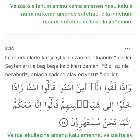
Ve iza kile lehum aminu kema amenen nasu kalu e
nu'minu kema amenes sufehau, e la innehum
humus sufehau ve lakin la ya'lemun.
2
:
14
İman edenlerle karşılaştıkları zaman: "İnandık." derler.
Şeytanları ile baş başa kaldıkları zaman, "Biz, sizinle
beraberiz; onlarla sadece alay ediyoruz." derler.
وَاِذَا
لَقُوا
الَّذٖينَ
اٰمَنُوا
قَالُٓوا
اٰمَنَّاۚ
وَاِذَا
خَلَوْا
اِلٰى
شَيَاطٖينِهِمْۙ
قَالُٓوا
اِنَّا
مَعَكُمْۙ
اِنَّمَا
نَحْنُ
مُسْتَهْزِؤُ۫نَ
١٤
Ve iza lekullezine amenu kalu amenna, ve iza halev