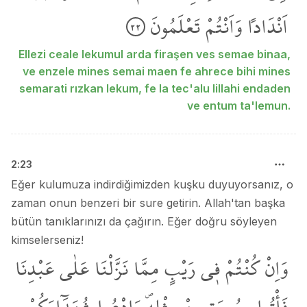
اَنْدَاداً
وَاَنْتُمْ
تَعْلَمُونَ
٢٢
Ellezi ceale lekumul arda firaşen ves semae binaa,
ve enzele mines semai maen fe ahrece bihi mines
semarati rızkan lekum, fe la tec'alu lillahi endaden
ve entum ta'lemun.
2
:
23
Eğer kulumuza indirdiğimizden kuşku duyuyorsanız, o
zaman onun benzeri bir sure getirin. Allah'tan başka
bütün tanıklarınızı da çağırın. Eğer doğru söyleyen
kimselerseniz!
وَاِنْ
كُنْتُمْ
ف۪ي
رَيْبٍ
مِمَّا
نَزَّلْنَا
عَلٰى
عَبْدِنَا
فَأْتُوا
بِسُورَةٍ
مِنْ
مِثْلِه۪ۖ
وَادْعُوا
شُهَدَٓاءَكُمْ