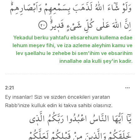
وَلَوْ
شَٓاءَ
اللّٰهُ
لَذَهَبَ
بِسَمْعِهِمْ
وَاَبْصَارِهِمْۜ
اِنَّ
اللّٰهَ
عَلٰى
كُلِّ
شَيْءٍ
قَد۪يرٌ۟
٢٠
Yekadul berku yahtafu ebsarehum kullema edae
lehum meşev fihi, ve iza azleme aleyhim kamu ve
lev şaellahu le zehebe bi sem'ihim ve ebsarihim
innallahe ala kulli şey'in kadir.
2
:
21
Ey insanlar! Sizi ve sizden öncekileri yaratan
Rabb'inize kulluk edin ki takva sahibi olasınız.
يَٓا
اَيُّهَا
النَّاسُ
اعْبُدُوا
رَبَّكُمُ
الَّذ۪ي
خَلَقَكُمْ
وَالَّذ۪ينَ
مِنْ
قَبْلِكُمْ
لَعَلَّكُمْ