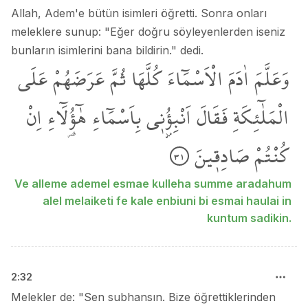
Allah, Adem'e bütün isimleri öğretti. Sonra onları
meleklere sunup: "Eğer doğru söyleyenlerden iseniz
bunların isimlerini bana bildirin." dedi.
وَعَلَّمَ
اٰدَمَ
الْاَسْمَٓاءَ
كُلَّهَا
ثُمَّ
عَرَضَهُمْ
عَلَى
الْمَلٰٓئِكَةِ
فَقَالَ
اَنْبِؤُ۫ن۪ي
بِاَسْمَٓاءِ
هٰٓؤُ۬لَٓاءِ
اِنْ
كُنْتُمْ
صَادِق۪ينَ
٣١
Ve alleme ademel esmae kulleha summe aradahum
alel melaiketi fe kale enbiuni bi esmai haulai in
kuntum sadikin.
2
:
32
Melekler de: "Sen subhansın. Bize öğrettiklerinden