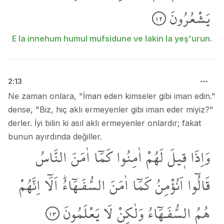
يَشْعُرُونَ
١٢
E la innehum humul mufsidune ve lakin la yeş'urun.
2
:
13
Ne zaman onlara, "İman eden kimseler gibi iman edin."
dense, "Biz, hiç aklı ermeyenler gibi iman eder miyiz?"
derler. İyi bilin ki asıl aklı ermeyenler onlardır; fakat
bunun ayırdında değiller.
وَاِذَا
ق۪يلَ
لَهُمْ
اٰمِنُوا
كَمَٓا
اٰمَنَ
النَّاسُ
قَالُٓوا
اَنُؤْمِنُ
كَمَٓا
اٰمَنَ
السُّفَـهَٓاءُۜ
اَلَٓا
اِنَّهُمْ
هُمُ
السُّفَـهَٓاءُ
وَلٰكِنْ
لَا
يَعْلَمُونَ
١٣