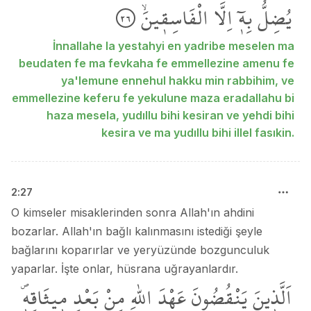
يُضِلُّ
بِه۪ٓ
اِلَّا
الْفَاسِق۪ينَۙ
٢٦
İnnallahe la yestahyi en yadribe meselen ma
beudaten fe ma fevkaha fe emmellezine amenu fe
ya'lemune ennehul hakku min rabbihim, ve
emmellezine keferu fe yekulune maza eradallahu bi
haza mesela, yudıllu bihi kesiran ve yehdi bihi
kesira ve ma yudıllu bihi illel fasıkin.
2
:
27
O kimseler misaklerinden sonra Allah'ın ahdini
bozarlar. Allah'ın bağlı kalınmasını istediği şeyle
bağlarını koparırlar ve yeryüzünde bozgunculuk
yaparlar. İşte onlar, hüsrana uğrayanlardır.
اَلَّذ۪ينَ
يَنْقُضُونَ
عَهْدَ
اللّٰهِ
مِنْ
بَعْدِ
م۪يثَاقِه۪ۖ