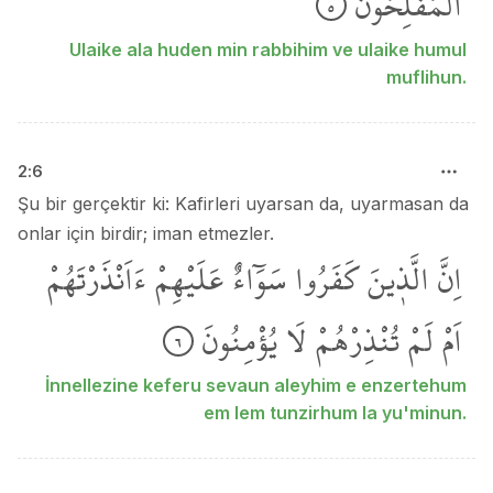
الْمُفْلِحُونَ
٥
Ulaike ala huden min rabbihim ve ulaike humul
muflihun.
2
:
6
Şu bir gerçektir ki: Kafirleri uyarsan da, uyarmasan da
onlar için birdir; iman etmezler.
اِنَّ
الَّذ۪ينَ
كَفَرُوا
سَوَٓاءٌ
عَلَيْهِمْ
ءَاَنْذَرْتَهُمْ
اَمْ
لَمْ
تُنْذِرْهُمْ
لَا
يُؤْمِنُونَ
٦
İnnellezine keferu sevaun aleyhim e enzertehum
em lem tunzirhum la yu'minun.