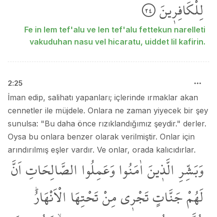
لِلْكَافِر۪ينَ
٢٤
Fe in lem tef'alu ve len tef'alu fettekun narelleti
vakuduhan nasu vel hicaratu, uiddet lil kafirin.
2
:
25
İman edip, salihatı yapanları; içlerinde ırmaklar akan
cennetler ile müjdele. Onlara ne zaman yiyecek bir şey
sunulsa: "Bu daha önce rızıklandığımız şeydir." derler.
Oysa bu onlara benzer olarak verilmiştir. Onlar için
arındırılmış eşler vardır. Ve onlar, orada kalıcıdırlar.
وَبَشِّرِ
الَّذ۪ينَ
اٰمَنُوا
وَعَمِلُوا
الصَّالِحَاتِ
اَنَّ
لَهُمْ
جَنَّاتٍ
تَجْر۪ي
مِنْ
تَحْتِهَا
الْاَنْهَارُۜ