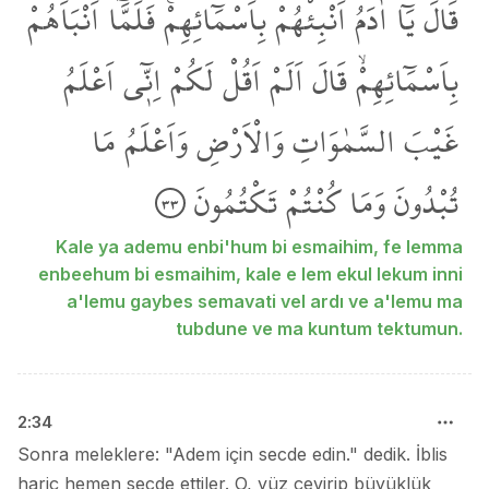
قَالَ
يَٓا
اٰدَمُ
اَنْبِئْهُمْ
بِاَسْمَٓائِهِمْۚ
فَلَمَّٓا
اَنْبَاَهُمْ
بِاَسْمَٓائِهِمْۙ
قَالَ
اَلَمْ
اَقُلْ
لَكُمْ
اِنّ۪ٓي
اَعْلَمُ
غَيْبَ
السَّمٰوَاتِ
وَالْاَرْضِ
وَاَعْلَمُ
مَا
تُبْدُونَ
وَمَا
كُنْتُمْ
تَكْتُمُونَ
٣٣
Kale ya ademu enbi'hum bi esmaihim, fe lemma
enbeehum bi esmaihim, kale e lem ekul lekum inni
a'lemu gaybes semavati vel ardı ve a'lemu ma
tubdune ve ma kuntum tektumun.
2
:
34
Sonra meleklere: "Adem için secde edin." dedik. İblis
hariç hemen secde ettiler. O, yüz çevirip büyüklük