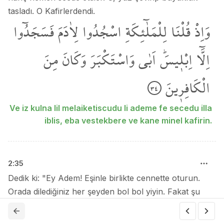
tasladı. O Kafirlerdendi.
وَاِذْ
قُلْنَا
لِلْمَلٰٓئِكَةِ
اسْجُدُوا
لِاٰدَمَ
فَسَجَدُٓوا
اِلَّٓا
اِبْل۪يسَۜ
اَبٰى
وَاسْتَكْبَرَ
وَكَانَ
مِنَ
الْكَافِر۪ينَ
٣٤
Ve iz kulna lil melaiketiscudu li ademe fe secedu illa
iblis, eba vestekbere ve kane minel kafirin.
2
:
35
Dedik ki: "Ey Adem! Eşinle birlikte cennette oturun.
Orada dilediğiniz her şeyden bol bol yiyin. Fakat şu
şecereye yaklaşmayın; yoksa haksızlık yapmış
olursunuz."