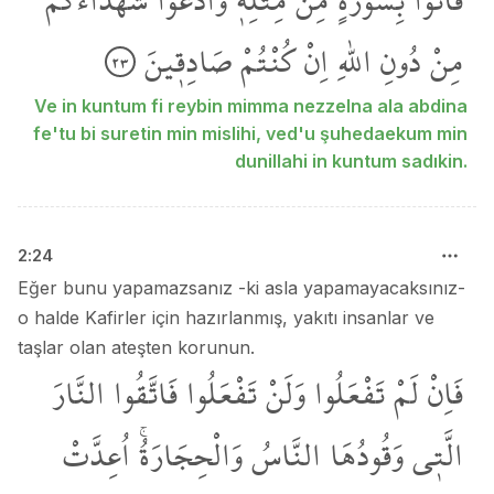
مِنْ
دُونِ
اللّٰهِ
اِنْ
كُنْتُمْ
صَادِق۪ينَ
٢٣
Ve in kuntum fi reybin mimma nezzelna ala abdina
fe'tu bi suretin min mislihi, ved'u şuhedaekum min
dunillahi in kuntum sadıkin.
2
:
24
Eğer bunu yapamazsanız -ki asla yapamayacaksınız-
o halde Kafirler için hazırlanmış, yakıtı insanlar ve
taşlar olan ateşten korunun.
فَاِنْ
لَمْ
تَفْعَلُوا
وَلَنْ
تَفْعَلُوا
فَاتَّقُوا
النَّارَ
الَّت۪ي
وَقُودُهَا
النَّاسُ
وَالْحِجَارَةُۚ
اُعِدَّتْ