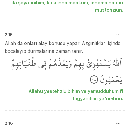
ila şeyatinihim, kalu inna meakum, innema nahnu
mustehziun.
2
:
15
Allah da onları alay konusu yapar. Azgınlıkları içinde
bocalayıp durmalarına zaman tanır.
اَللّٰهُ
يَسْتَهْزِئُ
بِهِمْ
وَيَمُدُّهُمْ
ف۪ي
طُغْيَانِهِمْ
يَعْمَهُونَ
١٥
Allahu yestehziu bihim ve yemudduhum fi
tugyanihim ya'mehun.
2
:
16