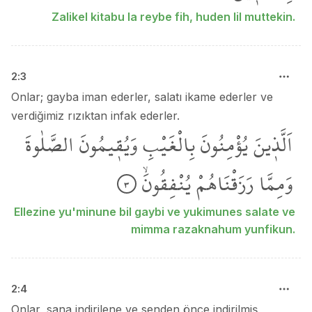
Zalikel kitabu la reybe fih, huden lil muttekin.
2
:
3
Onlar; gayba iman ederler, salatı ikame ederler ve
verdiğimiz rızıktan infak ederler.
اَلَّذ۪ينَ
يُؤْمِنُونَ
بِالْغَيْبِ
وَيُق۪يمُونَ
الصَّلٰوةَ
وَمِمَّا
رَزَقْنَاهُمْ
يُنْفِقُونَۙ
٣
Ellezine yu'minune bil gaybi ve yukimunes salate ve
mimma razaknahum yunfikun.
2
:
4
Onlar, sana indirilene ve senden önce indirilmiş