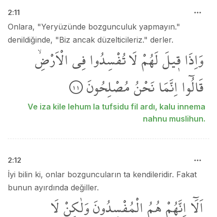
2
:
11
Onlara, "Yeryüzünde bozgunculuk yapmayın."
denildiğinde, "Biz ancak düzelticileriz." derler.
وَاِذَا
ق۪يلَ
لَهُمْ
لَا تُفْسِدُوا
فِي
الْاَرْضِۙ
قَالُٓوا
اِنَّمَا
نَحْنُ
مُصْلِحُونَ
١١
Ve iza kile lehum la tufsidu fil ardı, kalu innema
nahnu muslihun.
2
:
12
İyi bilin ki, onlar bozguncuların ta kendileridir. Fakat
bunun ayırdında değiller.
اَلَٓا
اِنَّهُمْ
هُمُ
الْمُفْسِدُونَ
وَلٰكِنْ
لَا