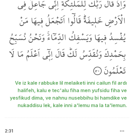
وَاِذْ
قَالَ
رَبُّكَ
لِلْمَلٰٓئِكَةِ
اِنّ۪ي
جَاعِلٌ
فِي
الْاَرْضِ
خَل۪يفَةًۜ
قَالُٓوا
اَتَجْعَلُ
ف۪يهَا
مَنْ
يُفْسِدُ
ف۪يهَا
وَيَسْفِكُ
الدِّمَٓاءَۚ
وَنَحْنُ
نُسَبِّحُ
بِحَمْدِكَ
وَنُقَدِّسُ
لَكَۜ
قَالَ
اِنّ۪ٓي
اَعْلَمُ
مَا
لَا
تَعْلَمُونَ
٣٠
Ve iz kale rabbuke lil melaiketi inni cailun fil ardı
halifeh, kalu e tec'alu fiha men yufsidu fiha ve
yesfikud dima, ve nahnu nusebbihu bi hamdike ve
nukaddisu lek, kale inni a'lemu ma la ta'lemun.
2
:
31