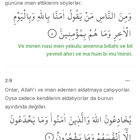
gününe iman ettiklerini söylerler.
وَمِنَ
النَّاسِ
مَنْ
يَقُولُ
اٰمَنَّا
بِاللّٰهِ
وَبِالْيَوْمِ
الْاٰخِرِ
وَمَا
هُمْ
بِمُؤْمِن۪ينَۢ
٨
Ve minen nasi men yekulu amenna billahi ve bil
yevmil ahıri ve ma hum bi mu'minin.
2
:
9
Onlar, Allah'ı ve iman edenleri aldatmaya çalışıyorlar.
Oysa sadece kendilerini aldatıyorlar da bunun
ayırdında değiller.
يُخَادِعُونَ
اللّٰهَ
وَالَّذ۪ينَ
اٰمَنُواۚ
وَمَا
يَخْدَعُونَ
اِلَّٓا
اَنْفُسَهُمْ
وَمَا
يَشْعُرُونَۜ
٩