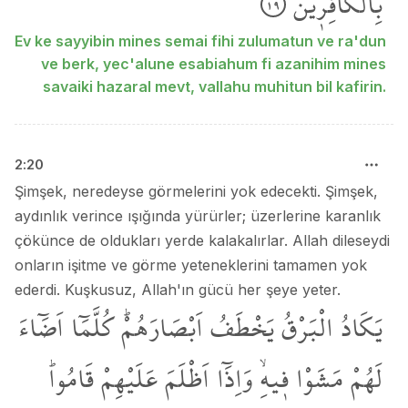
بِالْكَافِر۪ينَ
١٩
Ev ke sayyibin mines semai fihi zulumatun ve ra'dun
ve berk, yec'alune esabiahum fi azanihim mines
savaiki hazaral mevt, vallahu muhitun bil kafirin.
2
:
20
Şimşek, neredeyse görmelerini yok edecekti. Şimşek,
aydınlık verince ışığında yürürler; üzerlerine karanlık
çökünce de oldukları yerde kalakalırlar. Allah dileseydi
onların işitme ve görme yeteneklerini tamamen yok
ederdi. Kuşkusuz, Allah'ın gücü her şeye yeter.
يَكَادُ
الْبَرْقُ
يَخْطَفُ
اَبْصَارَهُمْۜ
كُلَّمَٓا
اَضَٓاءَ
لَهُمْ
مَشَوْا
ف۪يهِۙ
وَاِذَٓا
اَظْلَمَ
عَلَيْهِمْ
قَامُواۜ