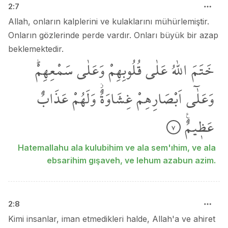
2
:
7
Allah, onların kalplerini ve kulaklarını mühürlemiştir.
Onların gözlerinde perde vardır. Onları büyük bir azap
beklemektedir.
خَتَمَ
اللّٰهُ
عَلٰى
قُلُوبِهِمْ
وَعَلٰى
سَمْعِهِمْۜ
وَعَلٰٓى
اَبْصَارِهِمْ
غِشَاوَةٌۘ
وَلَهُمْ
عَذَابٌ
عَظ۪يمٌ۟
٧
Hatemallahu ala kulubihim ve ala sem'ıhim, ve ala
ebsarihim gışaveh, ve lehum azabun azim.
2
:
8
Kimi insanlar, iman etmedikleri halde, Allah'a ve ahiret