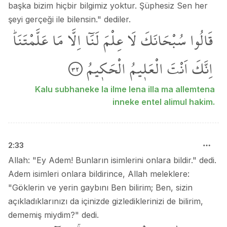
başka bizim hiçbir bilgimiz yoktur. Şüphesiz Sen her
şeyi gerçeği ile bilensin." dediler.
قَالُوا
سُبْحَانَكَ
لَا
عِلْمَ
لَنَٓا
اِلَّا
مَا
عَلَّمْتَنَاۜ
اِنَّكَ
اَنْتَ
الْعَل۪يمُ
الْحَك۪يمُ
٣٢
Kalu subhaneke la ilme lena illa ma allemtena
inneke entel alimul hakim.
2
:
33
Allah: "Ey Adem! Bunların isimlerini onlara bildir." dedi.
Adem isimleri onlara bildirince, Allah meleklere:
"Göklerin ve yerin gaybını Ben bilirim; Ben, sizin
açıkladıklarınızı da içinizde gizlediklerinizi de bilirim,
dememiş miydim?" dedi.