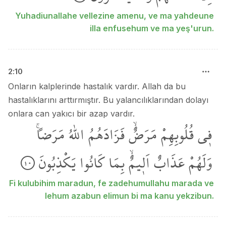
Yuhadiunallahe vellezine amenu, ve ma yahdeune
illa enfusehum ve ma yeş'urun.
2
:
10
Onların kalplerinde hastalık vardır. Allah da bu
hastalıklarını arttırmıştır. Bu yalancılıklarından dolayı
onlara can yakıcı bir azap vardır.
ف۪ي
قُلُوبِهِمْ
مَرَضٌۙ
فَزَادَهُمُ
اللّٰهُ
مَرَضاًۚ
وَلَهُمْ
عَذَابٌ
اَل۪يمٌۙ
بِمَا
كَانُوا
يَكْذِبُونَ
١٠
Fi kulubihim maradun, fe zadehumullahu marada ve
lehum azabun elimun bi ma kanu yekzibun.