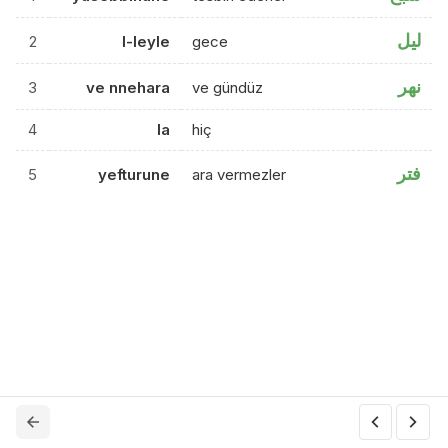
ليل
2
l-leyle
gece
نهر
3
ve nnehara
ve gündüz
4
la
hiç
فتر
5
yefturune
ara vermezler