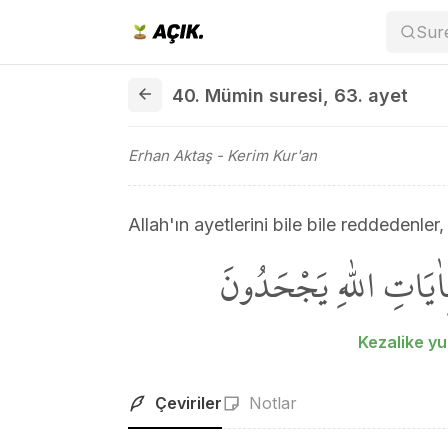
Sur
40. Mümin suresi 63. ayet
40. Mümin suresi
,
63. ayet
Erhan Aktaş
- Kerim Kur'an
Allah'ın ayetlerini bile bile reddedenle
ٰيَاتِ اللّٰهِ يَجْحَدُونَ
Kezalike yu
Çeviriler
Notlar