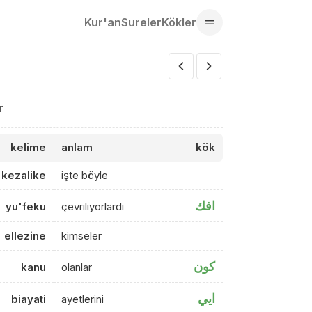
Kur'an
Sureler
Kökler
r
kelime
anlam
kök
kezalike
işte böyle
افك
yu'feku
çevriliyorlardı
ellezine
kimseler
كون
kanu
olanlar
ايي
biayati
ayetlerini