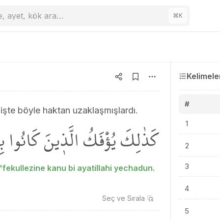
e, ayet, kök ara…
⌘
K
Kelimele
#
r, işte böyle haktan uzaklaşmışlardı.
1
كَذٰلِكَ يُؤْفَكُ الَّذ۪ينَ كَانُوا بِا
2
3
'fekullezine kanu bi ayatillahi yechadun.
4
Seç ve
Sırala
5