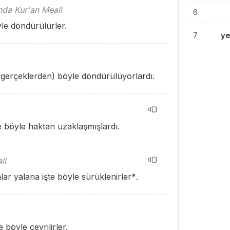
ında Kur'an Meali
6
yle döndürülürler.
7
y
te (gerçeklerden) böyle döndürülüyorlardı.
şte böyle haktan uzaklaşmışlardı.
li
nlar yalana işte böyle sürüklenirler
*
.
e böyle çevrilirler.