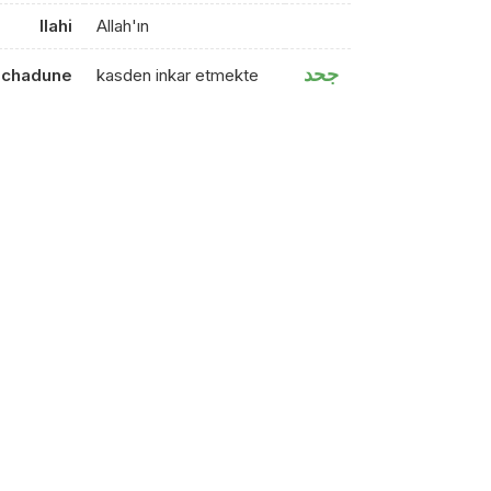
llahi
Allah'ın
جحد
echadune
kasden inkar etmekte