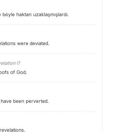
şte böyle haktan uzaklaşmışlardı.
ations were deviated.
elation
oofs of God.
 have been perverted.
evelations.